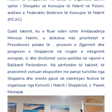
vjetor
i
Shoqatës
së
Konsujve
të
Nderit
në
Poloni,
anëtare
e
Federatës
Botërore
të
Konsujve
të
Nderit
(
FICAC).
Gjatë
takimit,
ku
e
ftuar
nderi
ishte
Ambasadorja
Mimoza
Halimi,
u
diskutua
mbi
prioritetet
e
Presidencës
polake
të ,
procesin
e
Zgjerimit
dhe
progresin
e
Shqipërisë
në
rrugën
e
integrimit
evropian,
si
dhe
zhvillimet
socio-
politike
në
rajonin
e
Ballkanit
Perëndimor.
Në
përfundim
të
takimit,
të
pranishmit
vizituan
ekspozitën
me
pamje
turistike
nga
Shqipëria
dhe
morën
pjesë
në
mbrëmjen
festive
të
organizuar
nga
Konsulli
i
Nderit
i
Shqipërisë,
z.
Pawel
Michalak.