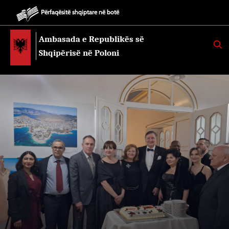
Përfaqësitë shqiptare në botë
Ambasada e Republikës së
K
E
Shqipërisë në Poloni
R
K
O