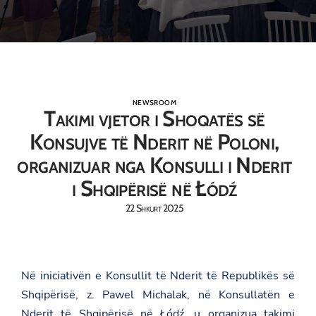
NEWSROOM
Takimi vjetor i Shoqatës së
Konsujve të Nderit në Poloni,
organizuar nga Konsulli i Nderit
i Shqipërisë në Łódź
22 Shkurt 2025
Në
iniciativën
e
Konsullit
të
Nderit
të
Republikës
së
Shqipërisë,
z.
Pawel
Michalak,
në
Konsullatën
e
Nderit
të
Shqipërisë
në
Łódź,
u
organizua
takimi