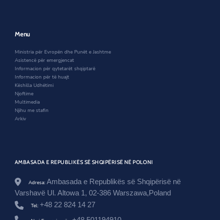
n
n
e
a
d
e
w
n
e
w
w
e
r
w
i
w
Menu
i
i
n
w
t
n
d
i
Ministria për Evropën dhe Punët e Jashtme
-
d
o
n
Asistencë për emergjencat
i
o
w
d
Informacion për qytetarët shqiptarë
-
w
o
Informacion për të huajt
s
w
Këshilla Udhëtimi
h
Njoftime
q
Multimedia
i
Njihu me stafin
p
Arkiv
e
r
i
s
e
AMBASADA E REPUBLIKËS SË SHQIPËRISË NË POLONI
-
n
e
Ambasada e Republikës së Shqipërisë në
Adresa:
-
Varshavë Ul. Altowa 1, 02-386 Warszawa,Poland
l
+48 22 824 14 27
o
Tel:
d
+48 501194910