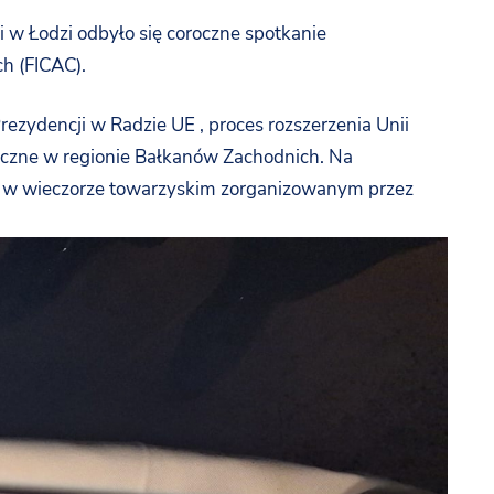
i
w
Łodzi
odbyło
się
coroczne
spotkanie
h (
FICAC).
rezydencji
w
Radzie
UE ,
proces
rozszerzenia
Unii
yczne
w
regionie
Bałkanów
Zachodnich.
Na
ł
w
wieczorze
towarzyskim
zorganizowanym
przez