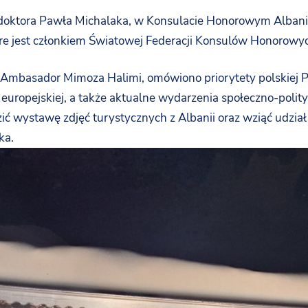
doktora
Pawła
Michalaka,
w
Konsulacie
Honorowym
Albani
re
jest
członkiem
Światowej
Federacji
Konsulów
Honorowyc
Ambasador
Mimoza
Halimi,
omówiono
priorytety
polskiej
P
i
europejskiej,
a
także
aktualne
wydarzenia
społeczno-
polit
zić
wystawę
zdjęć
turystycznych
z
Albanii
oraz
wziąć
udzia
ka.