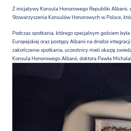
Z
inicjatywy
Konsula
Honorowego
Republiki
Albanii,
Stowarzyszenia
Konsulów
Honorowych
w
Polsce,
któ
Podczas
spotkania,
którego
specjalnym
gościem
była
Europejskiej
oraz
postępy
Albanii
na
drodze
integracj
zakończenie
spotkania,
uczestnicy
mieli
okazję
zwied
Konsula
Honorowego
Albanii,
doktora
Pawła
Michala