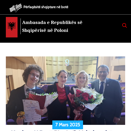
Përfaqësitë shqiptare në botë
Ambasada e Republikës së
K
E
Shqipërisë në Poloni
R
K
O
7 Mars 2025