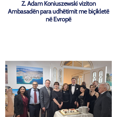
Z. Adam Koniuszewski viziton
Ambasadën para udhëtimit me biçikletë
në Evropë