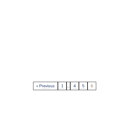
…
« Previous
1
4
5
6