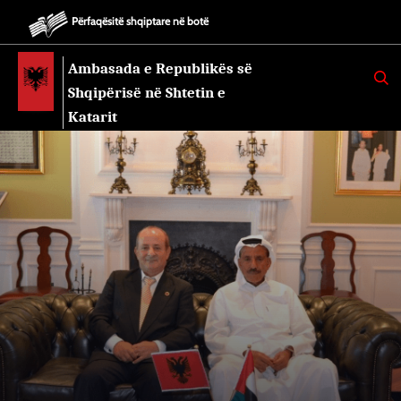
Përfaqësitë shqiptare në botë
Ambasada e Republikës së
K
E
Shqipërisë në Shtetin e
R
K
Katarit
O