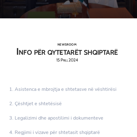
NEWSROOM
Info për qytetarët shqiptarë
15 Prill 2024
1. Asistenca e mbrojtja e shtetasve në vështirësi
2. Çështjet e shtetësisë
3. Legalizimi dhe apostilimi i dokumenteve
4. Regjimi i vizave për shtetasit shqiptarë