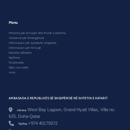
t
o
a
n
n
g
e
k
n
e
a
o
r
e
w
n
v
w
w
e
.
w
i
w
Menu
a
i
n
w
l
n
d
i
Ministria për Evropën dhe Punët e Jashtme
/
d
o
n
Asistencë për Emergjencat
q
o
w
d
Informacion për qytetarët shqiptarë
a
w
o
Informacion për të huajt
t
w
Këshilla Udhëtimi
a
Njoftime
r
Multimedia
/
Njihu me stafin
n
Arkiv
e
w
s
r
o
AMBASADA E REPUBLIKËS SË SHQIPËRISË NË SHTETIN E KATARIT
o
m
/
West Bay Lagoon, Grand Hyatt Villas, Villa no.
Adresa:
i
625, Doha-Qatar
n
+974 40179372
f
Tel/Fax
o