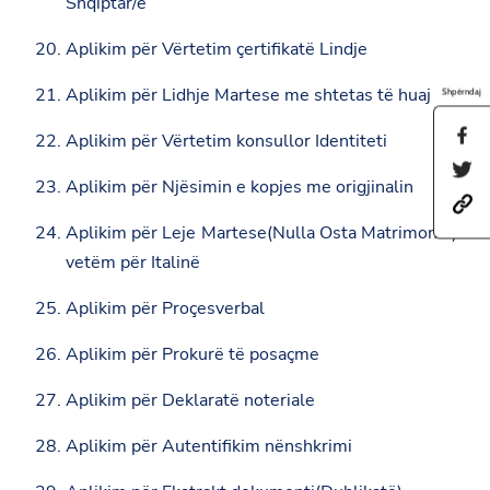
Shqiptar/e
Aplikim për Vërtetim çertifikatë Lindje
Aplikim për Lidhje Martese me shtetas të huaj
Shpërndaj
S
Aplikim për Vërtetim konsullor Identiteti
h
S
a
Aplikim për Njësimin e kopjes me origjinalin
h
r
h
a
e
t
r
t
Aplikim për Leje Martese(Nulla Osta Matrimonio)
t
e
h
p
vetëm për Italinë
t
i
s
h
s
:
i
p
Aplikim për Proçesverbal
/
s
a
/
p
g
Aplikim për Prokurë të posaçme
a
a
e
m
g
o
b
e
n
Aplikim për Deklaratë noteriale
a
o
F
s
n
a
Aplikim për Autentifikim nënshkrimi
a
T
c
d
w
e
a
i
b