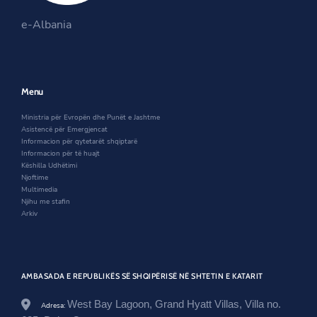
s
i
n
i
n
s
e-Albania
n
a
i
a
n
n
n
e
a
e
w
n
w
w
e
w
i
w
Menu
i
n
w
n
d
i
Ministria për Evropën dhe Punët e Jashtme
d
o
n
Asistencë për Emergjencat
o
w
d
Informacion për qytetarët shqiptarë
w
o
Informacion për të huajt
w
Këshilla Udhëtimi
Njoftime
Multimedia
Njihu me stafin
Arkiv
AMBASADA E REPUBLIKËS SË SHQIPËRISË NË SHTETIN E KATARIT
West Bay Lagoon, Grand Hyatt Villas, Villa no.
Adresa: