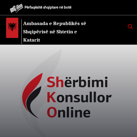
Përfaqësitë shqiptare në botë
Ambasada e Republikës së
K
E
Shqipërisë në Shtetin e
R
K
Katarit
O