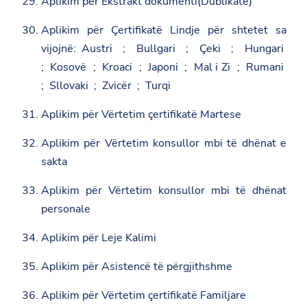
Aplikim për Ekstrakt dokumenti(Dublikatë)
t
t
o
.
t
o
Aplikim për Çertifikatë Lindje për shtetet sa
g
e
k
o
r
vijojnë: Austri ; Bullgari ; Çeki ; Hungari
v
.
; Kosovë ; Kroaci ; Japoni ; Mal i Zi ; Rumani
a
; Sllovaki ; Zvicër ; Turqi
l
/
q
Aplikim për Vërtetim çertifikatë Martese
a
t
Aplikim për Vërtetim konsullor mbi të dhënat e
a
r
sakta
/
n
Aplikim për Vërtetim konsullor mbi të dhënat
e
w
personale
s
r
Aplikim për Leje Kalimi
o
o
m
Aplikim për Asistencë të përgjithshme
/
s
Aplikim për Vërtetim çertifikatë Familjare
h