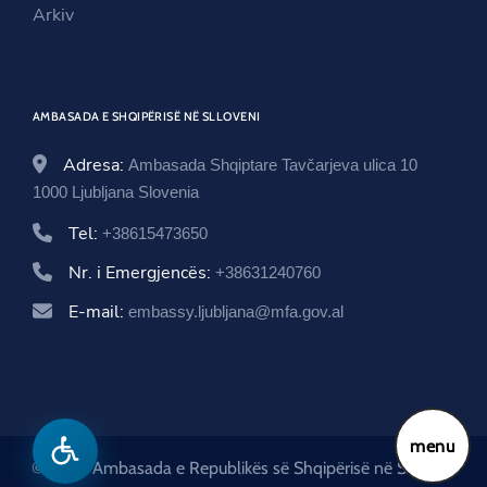
n
d
i
Arkiv
d
o
n
o
w
d
w
o
AMBASADA E SHQIPËRISË NË SLLOVENI
w
Adresa:
Ambasada Shqiptare Tavčarjeva ulica 10
1000 Ljubljana Slovenia
Tel:
+38615473650
Nr. i Emergjencës:
+38631240760
E-mail:
embassy.ljubljana@mfa.gov.al
menu
© 2026 Ambasada e Republikës së Shqipërisë në Slloveni