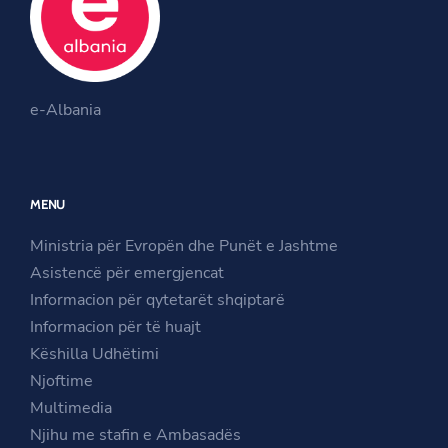
o
e
g
o
r
r
O
k
a
O
p
m
e-Albania
p
e
O
e
n
p
n
s
e
MENU
s
i
n
i
n
s
Ministria për Evropën dhe Punët e Jashtme
n
a
i
Asistencë për emergjencat
a
n
n
Informacion për qytetarët shqiptarë
n
e
a
Informacion për të huajt
e
w
n
Këshilla Udhëtimi
w
w
e
Njoftime
w
i
w
Multimedia
i
n
w
Njihu me stafin e Ambasadës