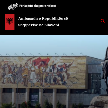
Përfaqësitë shqiptare në botë
Ambasada e Republikës së
K
E
Shqipërisë në Slloveni
R
K
O