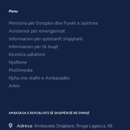
n
s
e
Menu
s
i
n
i
n
s
Ministria për Evropën dhe Punët e Jashtme
n
a
i
Asistencë për emergjencat
a
n
n
Informacion për qytetarët shqiptarë
n
e
a
Informacion për të huajt
e
w
n
Këshilla udhëtimi
w
w
e
Njoftime
w
i
w
Multimedia
i
n
w
Njihu me stafin e Ambasadës
n
d
i
Arkiv
d
o
n
o
w
d
w
o
AMBASADA E REPUBLIKËS SË SHQIPËRISË NË SPANJË
w
Adresa:
Ambasada Shqiptare, Rruga Lagasca, 68 .