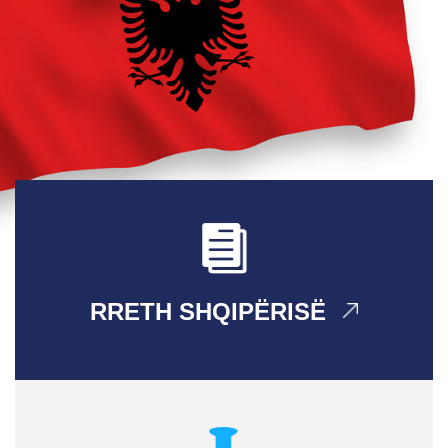
RRETH SHQIPËRISË