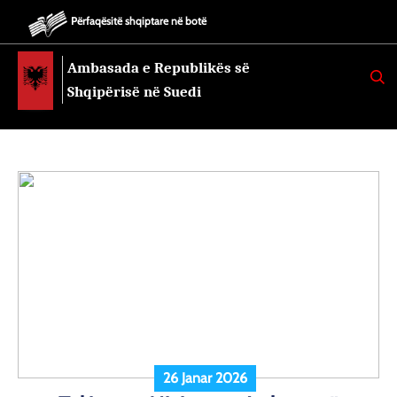
Përfaqësitë shqiptare në botë
Ambasada e Republikës së
K
E
Shqipërisë në Suedi
R
K
O
26 Janar 2026