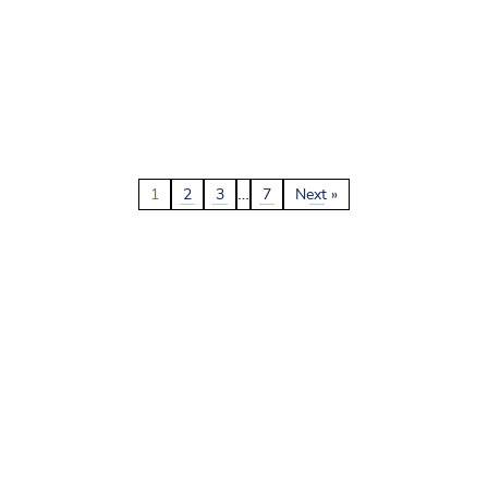
…
1
2
3
7
Next »