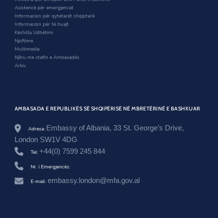
i
b
d
o
n
t
Asistencë për emergjencat
t
o
o
w
d
.
Informacion për qytetarët shqiptarë
t
o
w
o
g
Informacion për të huajt
e
k
w
o
Këshilla Udhëtimi
r
v
Njoftime
.
Multimedia
a
Njihu me stafin e Ambasadës
l
Arkiv
/
u
n
i
t
AMBASADA E REPUBLIKËS SË SHQIPËRISË NË MBRETËRINË E BASHKUAR
e
d
Embassy of Albania, 33 St. George’s Drive,
Adresa:
-
London SW1V 4DG
k
i
+44(0) 7599 245 844
Tel:
n
g
Nr. i Emergjencës:
d
embassy.london@mfa.gov.al
o
E-mail:
m
/
n
e