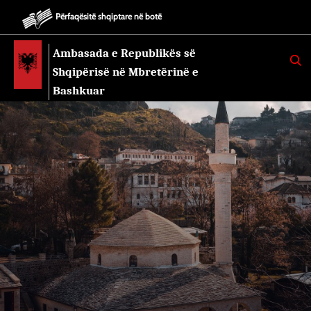
Përfaqësitë shqiptare në botë
Ambasada e Republikës së
K
E
Shqipërisë në Mbretërinë e
R
K
Bashkuar
O