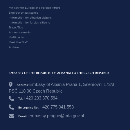
s
i
n
w
r
n
d
i
Ministry for Europe and Foreign Affairs
o
d
o
n
Emergency assistance
o
o
w
d
Information for albanian citizens
m
w
o
Information for foreign citizens
/
w
Travel Tips
s
Announcements
h
Multimedia
q
Meet the Staff
i
Archive
p
e
r
i
a
EMBASSY OF THE REPUBLIC OF ALBANIA TO THE CZECH REPUBLIC
-
f
Embasy of Albania Praha 1, Sněmovní 173/9
i
Address:
r
PSČ 118 00 Czech Republic
m
+420 233 370 594
Tel:
o
s
+420 775 041 553
Emergency No.:
-
m
embassy.prague@mfa.gov.al
E-mail:
a
r
r