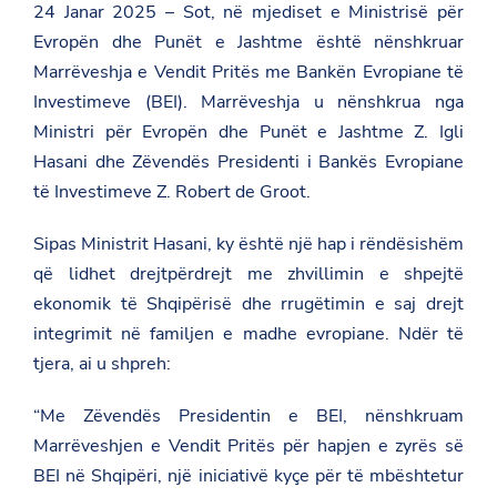
24 Janar 2025 – Sot, në mjediset e Ministrisë për
Evropën dhe Punët e Jashtme është nënshkruar
Marrëveshja e Vendit Pritës me Bankën Evropiane të
Investimeve (BEI). Marrëveshja u nënshkrua nga
Ministri për Evropën dhe Punët e Jashtme Z. Igli
Hasani dhe Zëvendës Presidenti i Bankës Evropiane
të Investimeve Z. Robert de Groot.
Sipas Ministrit Hasani, ky është një hap i rëndësishëm
që lidhet drejtpërdrejt me zhvillimin e shpejtë
ekonomik të Shqipërisë dhe rrugëtimin e saj drejt
integrimit në familjen e madhe evropiane. Ndër të
tjera, ai u shpreh:
“Me Zëvendës Presidentin e BEI, nënshkruam
Marrëveshjen e Vendit Pritës për hapjen e zyrës së
BEI në Shqipëri, një iniciativë kyçe për të mbështetur