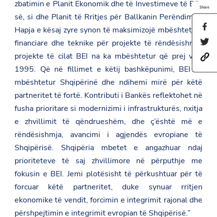
zbatimin e Planit Ekonomik dhe të Investimeve të BE-
Share
së, si dhe Planit të Rritjes për Ballkanin Perëndimor.
S
Hapja e kësaj zyre synon të maksimizojë mbështetjen
h
S
financiare dhe teknike për projekte të rëndësishme,
a
h
r
projekte të cilat BEI na ka mbështetur që prej vitit
h
a
e
t
r
t
1995. Që në fillimet e këtij bashkëpunimi, BEI ka
t
e
h
mbështetur Shqipërinë dhe ndihemi mirë për këtë
p
t
i
s
h
s
partneritet të fortë. Kontributi i Bankës reflektohet në
:
i
p
/
s
fusha prioritare si modernizimi i infrastrukturës, nxitja
a
/
p
g
e zhvillimit të qëndrueshëm, dhe ç’është më e
a
a
e
m
g
rëndësishmja, avancimi i agjendës evropiane të
o
b
e
n
Shqipërisë. Shqipëria mbetet e angazhuar ndaj
a
o
F
s
n
a
prioriteteve të saj zhvillimore në përputhje me
a
T
c
d
w
fokusin e BEI. Jemi plotësisht të përkushtuar për të
e
a
i
b
forcuar këtë partneritet, duke synuar rritjen
t
t
o
.
t
ekonomike të vendit, forcimin e integrimit rajonal dhe
o
g
e
k
përshpejtimin e integrimit evropian të Shqipërisë.”
o
r