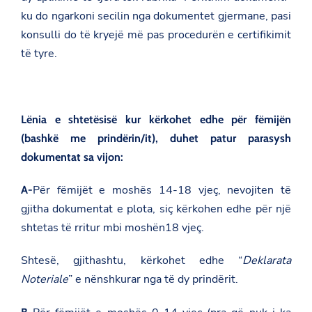
ku do ngarkoni secilin nga dokumentet gjermane, pasi
konsulli do të kryejë më pas procedurën e certifikimit
të tyre.
Lënia e shtetësisë kur kërkohet edhe për fëmijën
(bashkë me prindërin/it), duhet patur parasysh
dokumentat sa vijon:
Për fëmijët e moshës
14-18 vjeç
, nevojiten të
A-
gjitha dokumentat e plota, siç kërkohen edhe për një
shtetas të rritur mbi moshën18 vjeç.
Shtesë, gjithashtu, kërkohet edhe “
Deklarata
Noteriale
” e nënshkurar nga të dy prindërit.