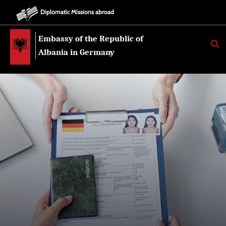
Diplomatic Missions abroad
Embassy of the Republic of
K
E
Albania in Germany
R
K
O