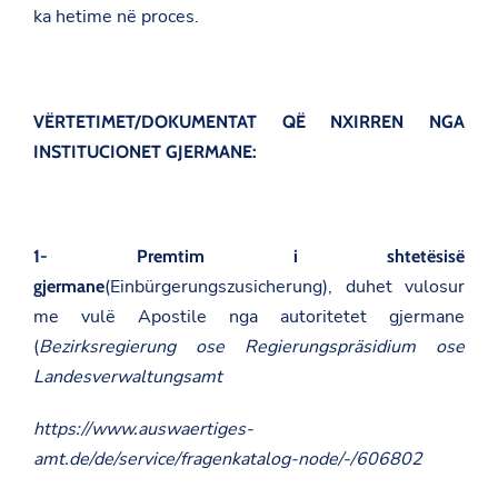
ka hetime në proces.
VËRTETIMET/DOKUMENTAT QË NXIRREN NGA
INSTITUCIONET GJERMANE:
1- Premtim i shtetësisë
(
Einbürgerungszusicherung
), duhet vulosur
gjermane
me vulë Apostile nga autoritetet gjermane
(
Bezirksregierung ose Regierungspräsidium ose
Landesverwaltungsamt
https://www.auswaertiges-
amt.de/de/service/fragenkatalog-node/-/606802