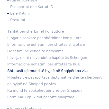
–
Raste vdekjesh
–
Pasaportat dhe Kartat ID
–
Leje Kalimi
–
Prokurat
Tarifat për shërbimet konsullore
Llogaria bankare për shërbimet konsullore
Informacione udhëtimi për shtetas shqiptarë
Udhëtimi në vende të ndryshme
Lëvizja e lirë në vëndet e hapësirës Schengen
Informacione udhëtimi për shtetas të huaj
Shtetasit që mund të hyjnë në Shqipëri pa viza
Mbajtësit e pasaportave diplomatike dhe të shërbimit
që hyjnë në Shqipëri pa viza
Ku mund të aplikohet për vizë për Shqipëri
Formulari i aplikimit për vizë shqiptare
–
Fitimi i shtetësisë