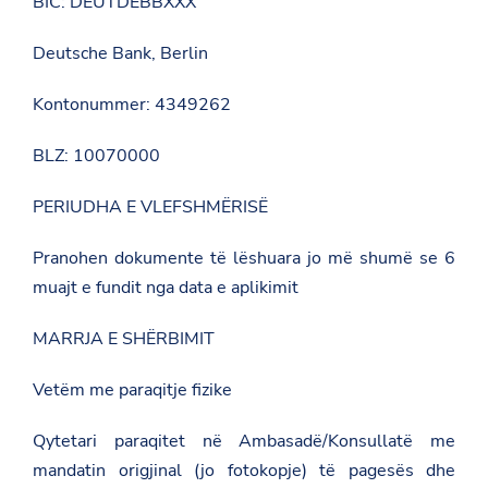
BIC: DEUTDEBBXXX
Deutsche Bank, Berlin
Kontonummer: 4349262
BLZ: 10070000
PERIUDHA E VLEFSHMËRISË
Pranohen dokumente të lëshuara jo më shumë se 6
muajt e fundit nga data e aplikimit
MARRJA E SHËRBIMIT
Vetëm me paraqitje fizike
Qytetari paraqitet në Ambasadë/Konsullatë me
mandatin origjinal (jo fotokopje) të pagesës dhe