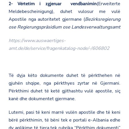
(
Erweiterte
2- Vërtetim i zgjeruar vendbanimin
Meldebescheinigung
), duhet vulosur me vulë
Apostile nga autoritetet gjermane (
Bezirksregierung
ose Regierungspräsidium ose Landesverwaltungsamt
https://www.auswaertiges-
amt.de/de/service/fragenkatalog-node/-/606802
Të dyja këto dokumente duhet të përkthehen në
gjuhën shqipe, nga përkthyes zyrtar në Gjermani.
Përkthimi duhet të ketë gjithashtu vulë apostile, siç
kanë dhe dokumentet gjermane.
Lutemi, pasi të keni marrë vulën apostile dhe të keni
bërë përkthimin, të bëni tek e portali e-Albania edhe
dy aplikime të tjera tek rubrika “Përkthim dokumenti”