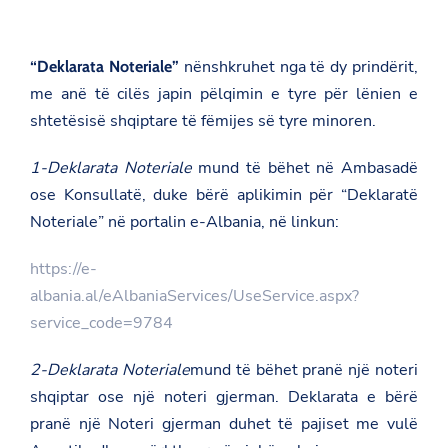
nënshkruhet nga të dy prindërit,
“Deklarata Noteriale”
me anë të cilës japin pëlqimin e tyre për lënien e
shtetësisë shqiptare të fëmijes së tyre minoren.
1-Deklarata Noteriale
mund të bëhet në Ambasadë
ose Konsullatë, duke bërë aplikimin për “Deklaratë
Noteriale” në portalin e-Albania
,
në linkun:
https://e-
albania.al/eAlbaniaServices/UseService.aspx?
service_code=9784
2-Deklarata Noteriale
mund të bëhet pranë një noteri
shqiptar ose një noteri gjerman. Deklarata e bërë
pranë një Noteri gjerman duhet të pajiset me vulë