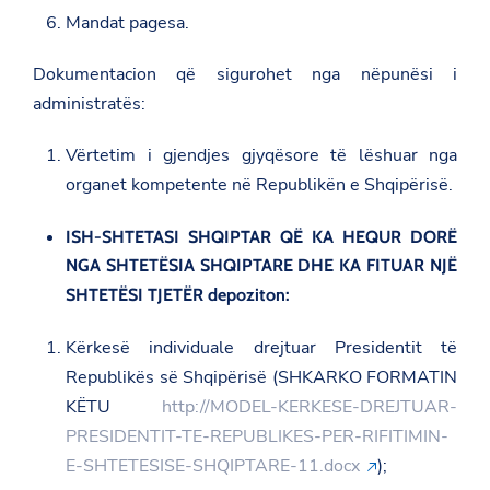
Mandat pagesa.
Dokumentacion që sigurohet nga nëpunësi i
administratës:
Vërtetim i gjendjes gjyqësore të lëshuar nga
organet kompetente në Republikën e Shqipërisë.
ISH-SHTETASI SHQIPTAR QË KA HEQUR DORË
NGA SHTETËSIA SHQIPTARE DHE KA FITUAR NJË
SHTETËSI TJETËR depoziton:
Kërkesë individuale drejtuar Presidentit të
Republikës së Shqipërisë (SHKARKO FORMATIN
KËTU
http://MODEL-KERKESE-DREJTUAR-
PRESIDENTIT-TE-REPUBLIKES-PER-RIFITIMIN-
E-SHTETESISE-SHQIPTARE-11.docx
);