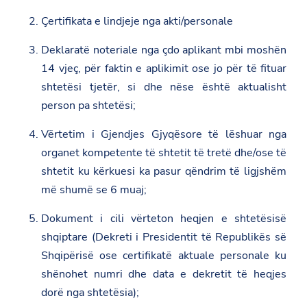
Çertifikata e lindjeje nga akti/personale
Deklaratë noteriale nga çdo aplikant mbi moshën
14 vjeç, për faktin e aplikimit ose jo për të fituar
shtetësi tjetër, si dhe nëse është aktualisht
person pa shtetësi;
Vërtetim i Gjendjes Gjyqësore të lëshuar nga
organet kompetente të shtetit të tretë dhe/ose të
shtetit ku kërkuesi ka pasur qëndrim të ligjshëm
më shumë se 6 muaj;
Dokument i cili vërteton heqjen e shtetësisë
shqiptare (Dekreti i Presidentit të Republikës së
Shqipërisë ose certifikatë aktuale personale ku
shënohet numri dhe data e dekretit të heqjes
dorë nga shtetësia);