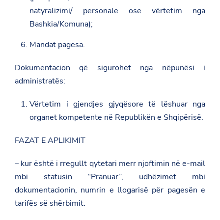
natyralizimi/ personale ose vërtetim nga
Bashkia/Komuna);
Mandat pagesa.
Dokumentacion që sigurohet nga nëpunësi i
administratës:
Vërtetim i gjendjes gjyqësore të lëshuar nga
organet kompetente në Republikën e Shqipërisë.
FAZAT E APLIKIMIT
– kur është i rregullt qytetari merr njoftimin në e-mail
mbi statusin “Pranuar”, udhëzimet mbi
dokumentacionin, numrin e llogarisë për pagesën e
tarifës së shërbimit.