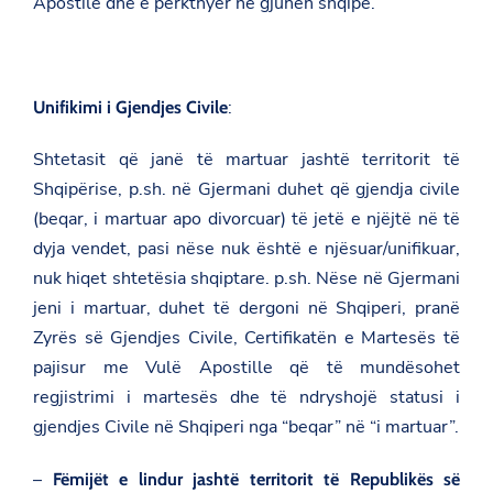
Apostile dhe e përkthyer në gjuhën shqipe.
:
Unifikimi i Gjendjes Civile
Shtetasit që janë të martuar jashtë territorit të
Shqipërise, p.sh. në Gjermani duhet që gjendja civile
(beqar, i martuar apo divorcuar) të jetë e njëjtë në të
dyja vendet, pasi nëse nuk është e njësuar/unifikuar,
nuk hiqet shtetësia shqiptare. p.sh. Nëse në Gjermani
jeni i martuar, duhet të dergoni në Shqiperi, pranë
Zyrës së Gjendjes Civile, Certifikatën e Martesës të
pajisur me Vulë Apostille që të mundësohet
regjistrimi i martesës dhe të ndryshojë statusi i
gjendjes Civile në Shqiperi nga “beqar” në “i martuar”.
–
Fëmijët e lindur jashtë territorit të Republikës së