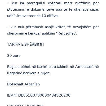
– kur ka parregullsi qytetari merr njoftimin për
plotësimin e dokumenteve apo të të dhënave sipas
udhëzimeve brenda 10 ditëve.
– kur nuk përmbush asnjë kriter, të nevojshëm për
shërbimin e kërkuar aplikimi “Refuzohet”.
TARIFA E SHËRBIMIT
30 euro
Pagesa bëhet në bankë para takimit në Ambasadë në
llogarinë bankare si vijon:
Botschaft Albanien
IBAN: DE55100700000434926200