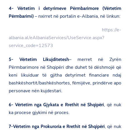
4- Vërtetim i detyrimeve Përmbarimore (Vërtetim
– nxirret në portalin e-Albania, në linkun:
Përmbarimi)
https://e-
albania.al/eAlbaniaServices/UseService.aspx?
service_code=12573
– merret në Zyrën
5- Vërtetim Likujditetesh
Përmbarimore në Shqipëri dhe duhet të dëshmojë që
keni likuiduar të gjitha detyrimet financiare ndaj
bashkëshortit/bashkëshortes, fëmijëve, prindërve apo
personave nën kujdestari.
, që nuk
6- Vërtetim nga Gjykata e Rrethit në Shqipëri
ka procese gjykimi në proces.
, që nuk
7-Vërtetim nga Prokuroria e Rrethit në Shqipëri