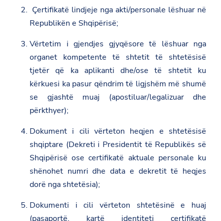
Çertifikatë lindjeje nga akti/personale lëshuar në
Republikën e Shqipërisë;
Vërtetim i gjendjes gjyqësore të lëshuar nga
organet kompetente të shtetit të shtetësisë
tjetër që ka aplikanti dhe/ose të shtetit ku
kërkuesi ka pasur qëndrim të ligjshëm më shumë
se gjashtë muaj (apostiluar/legalizuar dhe
përkthyer);
Dokument i cili vërteton heqjen e shtetësisë
shqiptare (Dekreti i Presidentit të Republikës së
Shqipërisë ose certifikatë aktuale personale ku
shënohet numri dhe data e dekretit të heqjes
dorë nga shtetësia);
Dokumenti i cili vërteton shtetësinë e huaj
(pasaportë, kartë identiteti certifikatë