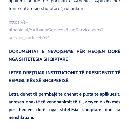
aplikimi online në portalin e-Albania, “Aplikim për
lënie shtetësie shqiptare“, në linkun:
https://e-
albania.al/eAlbaniaServices/UseService.aspx?
service_code=9764
DOKUMENTAT E NEVOJSHME PËR HEQJEN DORË
NGA SHTETËSIA SHQIPTARE
LETËR DREJTUAR INSTITUCIONIT TË PRESIDENTIT TË
REPUBLIKËS SË SHQIPËRISË.
Letra duhet të permbajë të dhënat e plota të aplikuesit,
adresën e saktë të vendbanimit të tij, arsyen e kërkesës
për heqjen dorë nga shtetësia shqiptare dhe ta
nënshkruani.