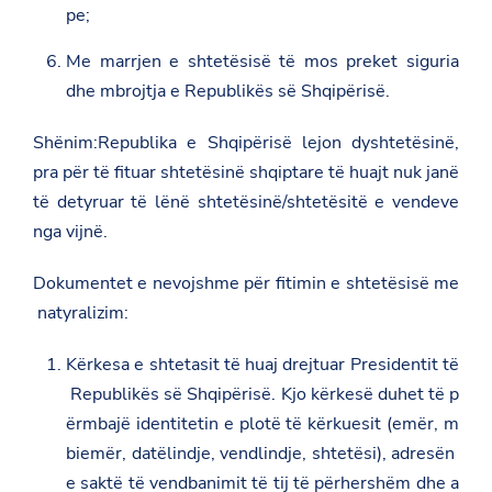
pe;
Me marrjen e shtetësisë të mos preket siguria
dhe mbrojtja e Republikës së Shqipërisë.
Shënim:Republika e Shqipërisë lejon dyshtetësinë,
pra për të fituar shtetësinë shqiptare të huajt nuk janë
të detyruar të lënë shtetësinë/shtetësitë e vendeve
nga vijnë.
Dokumentet e nevojshme për fitimin e shtetësisë me
natyralizim:
Kërkesa e shtetasit të huaj drejtuar Presidentit të
Republikës së Shqipërisë. Kjo kërkesë duhet të p
ërmbajë identitetin e plotë të kërkuesit (emër, m
biemër, datëlindje, vendlindje, shtetësi), adresën
e saktë të vendbanimit të tij të përhershëm dhe a