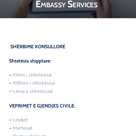
Embassy Services
SHËRBIME KONSULLORE
Shtetësia shqiptare:
–
Fitimi i shtetësisë
–
Rifitimi i shtetësisë
–
Lënia e shtetësisë
VEPRIMET E GJENDJES CIVILE:
–
Lindjet
–
Martesat