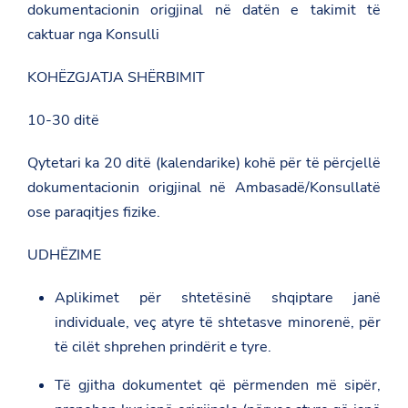
dokumentacionin origjinal në datën e takimit të
caktuar nga Konsulli
KOHËZGJATJA SHËRBIMIT
10-30 ditë
Qytetari ka 20 ditë (kalendarike) kohë për të përcjellë
dokumentacionin origjinal në Ambasadë/Konsullatë
ose paraqitjes fizike.
UDHËZIME
Aplikimet për shtetësinë shqiptare janë
individuale, veç atyre të shtetasve minorenë, për
të cilët shprehen prindërit e tyre.
Të gjitha dokumentet që përmenden më sipër,