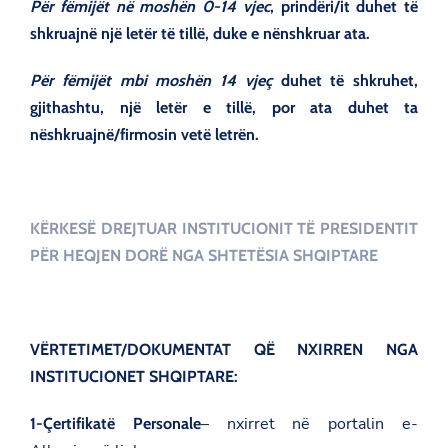
Për fëmijët në moshën 0-14 vjec
, prindëri/it duhet të
shkruajnë një letër të tillë, duke e nënshkruar ata.
Për fëmijët mbi moshën 14 vjeç
duhet të shkruhet,
gjithashtu, një letër e tillë, por ata duhet ta
nëshkruajnë/firmosin vetë letrën.
KËRKESË DREJTUAR INSTITUCIONIT TË PRESIDENTIT
PËR HEQJEN DORË NGA SHTETËSIA SHQIPTARE
VËRTETIMET/DOKUMENTAT QË NXIRREN NGA
INSTITUCIONET SHQIPTARE:
– nxirret në portalin e-
1-Çertifikatë Personale