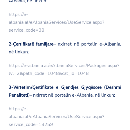
Albania, në linkun:
https://e-
albania.al/eAlbaniaServices/UseService.aspx?
service_code=38
– nxirret në portalin e-Albania,
2-Çertifikatë familjare
në linkun:
https://e-albania.al/eAlbaniaServices/Packages.aspx?
lvl=2&path_code=1048&cat_id=1048
3-Vërtetim/Çertifikatë e Gjendjes Gjyqësore (Dëshmi
– nxirret në portalin e-Albania, në linkun:
Penaliteti)
https://e-
albania.al/eAlbaniaServices/UseService.aspx?
service_code=13259