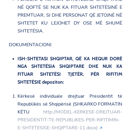
NË QOFTË SE NUK KA FITUAR SHTETËSINË E
PREMTUAR, SI DHE PERSONAT QË JETOJNË NË
SHTETET KU LEJOHET DY OSE MË SHUMË
SHTETËSIA.
DOKUMENTACIONI:
ISH-SHTETASI SHQIPTAR, QË KA HEQUR DORË
NGA SHTETËSIA SHQIPTARE DHE NUK KA
FITUAR SHTETËSI TJETËR, PËR RIFITIM
SHTETËSIE depoziton:
Kërkesë individuale drejtuar Presidentit të
Republikës së Shqipërisë (SHKARKO FORMATIN
KËTU
http://MODEL-KERKESE-DREJTUAR-
PRESIDENTIT-TE-REPUBLIKES-PER-RIFITIMIN-
E-SHTETESISE-SHQIPTARE-11.docx)