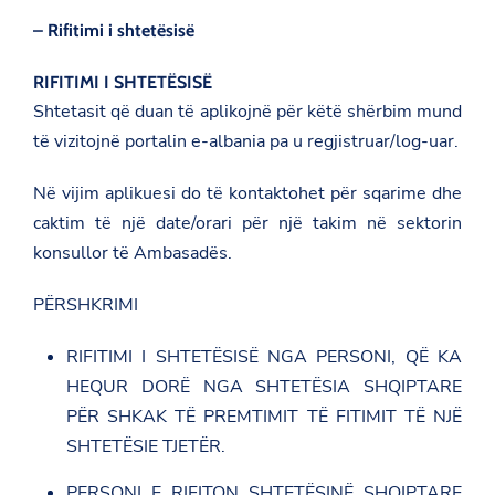
– Rifitimi i shtetësisë
RIFITIMI I SHTETËSISË
Shtetasit që duan të aplikojnë për këtë shërbim mund
të vizitojnë portalin e-albania pa u regjistruar/log-uar.
Në vijim aplikuesi do të kontaktohet për sqarime dhe
caktim të një date/orari për një takim në sektorin
konsullor të Ambasadës.
PËRSHKRIMI
RIFITIMI I SHTETËSISË NGA PERSONI, QË KA
HEQUR DORË NGA SHTETËSIA SHQIPTARE
PËR SHKAK TË PREMTIMIT TË FITIMIT TË NJË
SHTETËSIE TJETËR.
PERSONI E RIFITON SHTETËSINË SHQIPTARE