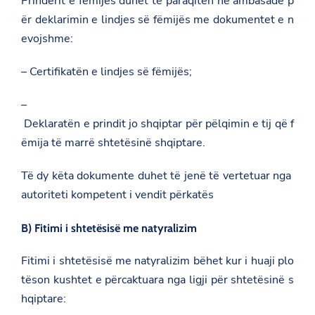
Prindërit e fëmijës duhet të paraqiten në ambasadë p
ër deklarimin e lindjes së fëmijës me dokumentet e n
evojshme:
– Certifikatën e lindjes së fëmijës;
–
Deklaratën e prindit jo shqiptar për pëlqimin e tij që f
ëmija të marrë shtetësinë shqiptare.
Të dy këta dokumente duhet të jenë të vertetuar nga
autoriteti kompetent i vendit përkatës
B) Fitimi i shtetësisë me natyralizim
Fitimi i shtetësisë me natyralizim bëhet kur i huaji plo
tëson kushtet e përcaktuara nga ligji për shtetësinë s
hqiptare: