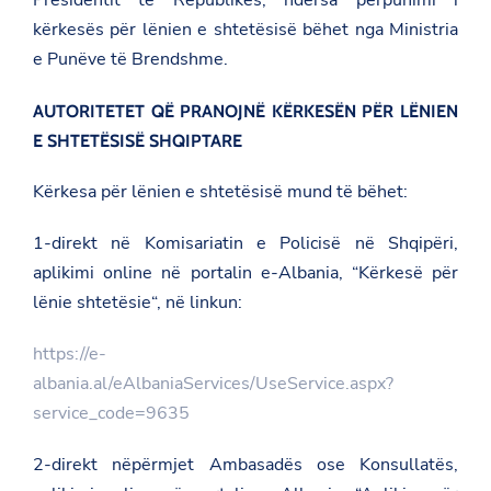
Presidentit të Republikës, ndërsa përpunimi i
kërkesës për lënien e shtetësisë bëhet nga Ministria
e Punëve të Brendshme.
AUTORITETET QË PRANOJNË KËRKESËN PËR LËNIEN
E SHTETËSISË SHQIPTARE
Kërkesa për lënien e shtetësisë mund të bëhet:
1-direkt në Komisariatin e Policisë në Shqipëri,
aplikimi online në portalin e-Albania, “Kërkesë për
lënie shtetësie“, në linkun:
https://e-
albania.al/eAlbaniaServices/UseService.aspx?
service_code=9635
2-direkt nëpërmjet Ambasadës ose Konsullatës,