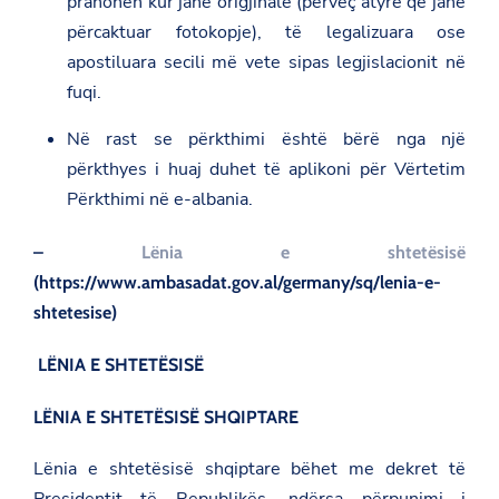
pranohen kur janë origjinale (përveç atyre që janë
përcaktuar fotokopje), të legalizuara ose
apostiluara secili më vete sipas legjislacionit në
fuqi.
Në rast se përkthimi është bërë nga një
përkthyes i huaj duhet të aplikoni për Vërtetim
Përkthimi në e-albania.
–
Lënia e shtetësisë
(
https://www.ambasadat.gov.al/germany/sq/lenia-e-
shtetesise)
LËNIA E SHTETËSISË
LËNIA E SHTETËSISË SHQIPTARE
Lënia e shtetësisë shqiptare bëhet me dekret të