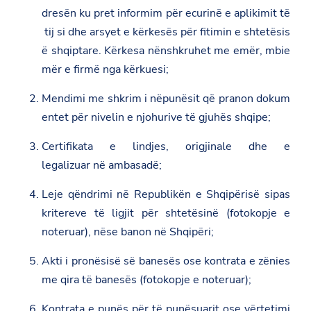
dresën ku pret informim për ecurinë e aplikimit të
tij si dhe arsyet e kërkesës për fitimin e shtetësis
ë shqiptare. Kërkesa nënshkruhet me emër, mbie
mër e firmë nga kërkuesi;
Mendimi me shkrim i nëpunësit që pranon dokum
entet për nivelin e njohurive të gjuhës shqipe;
Certifikata e lindjes, origjinale dhe e
legalizuar në ambasadë;
Leje qëndrimi në Republikën e Shqipërisë sipas
kritereve të ligjit për shtetësinë (fotokopje e
noteruar), nëse banon në Shqipëri;
Akti i pronësisë së banesës ose kontrata e zënies
me qira të banesës (fotokopje e noteruar);
Kontrata e punës për të punësuarit ose vërtetimi