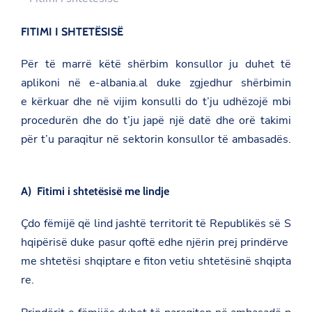
FITIMI I SHTETËSISË
Për të marrë këtë shërbim konsullor ju duhet të
aplikoni në e-albania.al duke zgjedhur shërbimin
e kërkuar dhe në vijim konsulli do t’ju udhëzojë mbi
procedurën dhe do t’ju japë një datë dhe orë takimi
për t’u paraqitur në sektorin konsullor të ambasadës.
A) Fitimi i shtetësisë me lindje
Çdo fëmijë që lind jashtë territorit të Republikës së S
hqipërisë duke pasur qoftë edhe njërin prej prindërve
me shtetësi shqiptare e fiton vetiu shtetësinë shqipta
re.