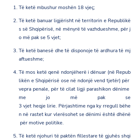
Të ketë mbushur moshën 18 vjeç;
Të ketë banuar ligjërisht në territorin e Republikë
s së Shqipërisë, në mënyrë të vazhdueshme, për j
o më pak se 5 vjet;
Të ketë banesë dhe të disponoje të ardhura të mj
aftueshme;
Të mos ketë qenë ndonjëherë i dënuar (në Repub
likën e Shqipërisë ose në ndonjë vend tjetër) për
vepra penale, për të cilat ligji parashikon dënime
me jo më pak se
3 vjet heqje lirie. Përjashtime nga ky rregull bëhe
n në rastet kur vlerësohet se dënimi është dhënë
për motive politike.
Të ketë njohuri të paktën fillestare të gjuhës shqi