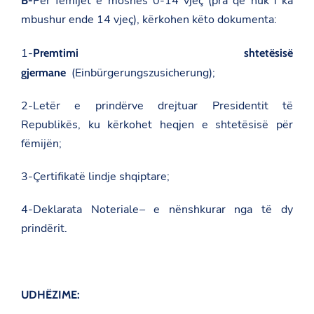
Për fëmijët e moshës
0-14 vjeç
(pra që nuk i ka
B-
mbushur ende 14 vjeç), kërkohen këto dokumenta:
1-
Premtimi shtetësisë
(
Einbürgerungszusicherung
);
gjermane
2-Letër e prindërve drejtuar Presidentit të
Republikës, ku kërkohet heqjen e shtetësisë për
fëmijën;
3-Çertifikatë lindje shqiptare;
4-Deklarata Noteriale
–
e nënshkurar nga të dy
prindërit.
UDHËZIME: