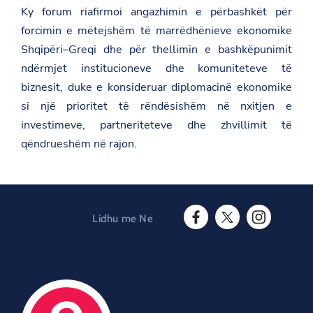
Ky forum riafirmoi angazhimin e përbashkët për
e
k
forcimin e mëtejshëm të marrëdhënieve ekonomike
o
n
Shqipëri–Greqi dhe për thellimin e bashkëpunimit
o
ndërmjet institucioneve dhe komuniteteve të
m
i
biznesit, duke e konsideruar diplomacinë ekonomike
k
si një prioritet të rëndësishëm në nxitjen e
-
s
investimeve, partneriteteve dhe zhvillimit të
h
q
qëndrueshëm në rajon.
i
p
e
r
i
-
Lidhu me Ne
g
F
T
I
r
a
w
n
e
c
i
s
q
e
t
t
i
b
t
a
-
o
e
g
d
o
r
r
h
O
k
a