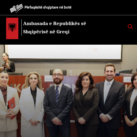
Përfaqësitë shqiptare në botë
Ambasada e Republikës së
K
E
Shqipërisë në Greqi
R
K
O