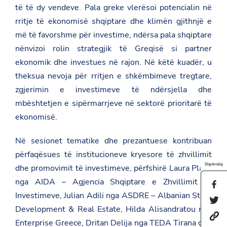
të të dy vendeve. Pala greke vlerësoi potencialin në
rritje të ekonomisë shqiptare dhe klimën gjithnjë e
më të favorshme për investime, ndërsa pala shqiptare
nënvizoi rolin strategjik të Greqisë si partner
ekonomik dhe investues në rajon. Në këtë kuadër, u
theksua nevoja për rritjen e shkëmbimeve tregtare,
zgjerimin e investimeve të ndërsjella dhe
mbështetjen e sipërmarrjeve në sektorë prioritarë të
ekonomisë.
Në sesionet tematike dhe prezantuese kontribuan
përfaqësues të institucioneve kryesore të zhvillimit
Shpërndaj
dhe promovimit të investimeve, përfshirë
Laura Plaku
nga
AIDA – Agjencia Shqiptare e Zhvillimit të
S
h
Investimeve
,
Julian Adili
nga
ASDRE – Albanian State
S
a
h
Development & Real Estate
,
Hilda Alisandratou
nga
r
h
a
e
Enterprise Greece
,
Dritan Delija
nga
TEDA Tirana
dhe
t
r
t