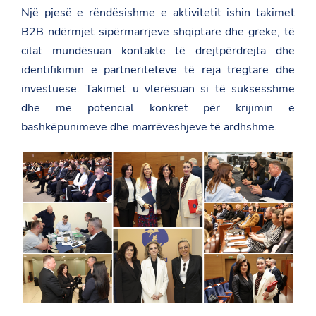
e
Një pjesë e rëndësishme e aktivitetit ishin takimet
c
e
B2B ndërmjet sipërmarrjeve shqiptare dhe greke, të
/
cilat mundësuan kontakte të drejtpërdrejta dhe
n
e
identifikimin e partneriteteve të reja tregtare dhe
w
investuese. Takimet u vlerësuan si të suksesshme
s
r
dhe me potencial konkret për krijimin e
o
o
bashkëpunimeve dhe marrëveshjeve të ardhshme.
m
/
f
o
r
u
m
i
-
i
-
3
-
t
e
-