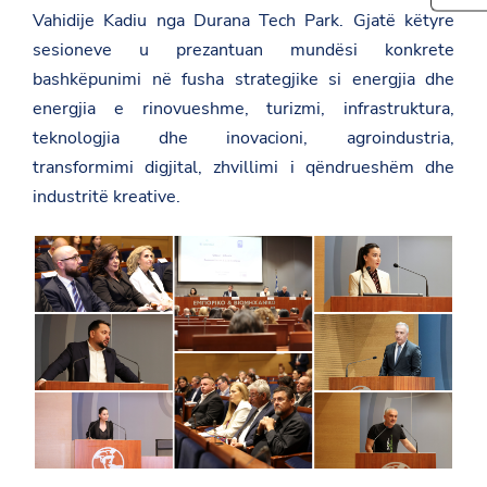
t
e
Vahidije Kadiu
nga
Durana Tech Park
. Gjatë këtyre
h
p
t
i
sesioneve u prezantuan mundësi konkrete
s
h
s
:
i
p
bashkëpunimi në fusha strategjike si energjia dhe
/
s
a
/
energjia e rinovueshme, turizmi, infrastruktura,
p
g
a
a
e
teknologjia dhe inovacioni, agroindustria,
m
g
o
b
e
transformimi digjital, zhvillimi i qëndrueshëm dhe
n
a
o
F
industritë kreative.
s
n
a
a
T
c
d
w
e
a
i
b
t
t
o
.
t
o
g
e
k
o
r
v
.
a
l
/
g
r
e