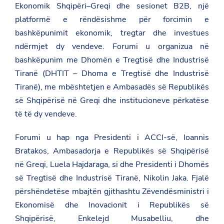
Ekonomik Shqipëri–Greqi dhe sesionet B2B, një
platformë e rëndësishme për forcimin e
bashkëpunimit ekonomik, tregtar dhe investues
ndërmjet dy vendeve. Forumi u organizua në
bashkëpunim me Dhomën e Tregtisë dhe Industrisë
Tiranë (
DHTIT – Dhoma e Tregtisë dhe Industrisë
Tiranë
), me mbështetjen e Ambasadës së Republikës
së Shqipërisë në Greqi dhe institucioneve përkatëse
të të dy vendeve.
Forumi u hap nga Presidenti i ACCI-së,
Ioannis
Bratakos
, Ambasadorja e Republikës së Shqipërisë
në Greqi,
Luela Hajdaraga
, si dhe Presidenti i Dhomës
së Tregtisë dhe Industrisë Tiranë,
Nikolin Jaka
. Fjalë
përshëndetëse mbajtën gjithashtu Zëvendësministri i
Ekonomisë dhe Inovacionit i Republikës së
Shqipërisë,
Enkelejd Musabelliu
, dhe