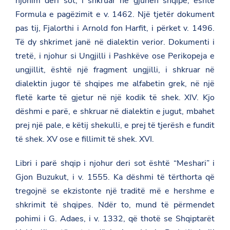
njohim deri sot, i shkruar në gjuhën shqipe, është
Formula e pagëzimit e v. 1462. Një tjetër dokument
pas tij, Fjalorthi i Arnold fon Harfit, i përket v. 1496.
Të dy shkrimet janë në dialektin verior. Dokumenti i
tretë, i njohur si Ungjilli i Pashkëve ose Perikopeja e
ungjillit, është një fragment ungjilli, i shkruar në
dialektin jugor të shqipes me alfabetin grek, në një
fletë karte të gjetur në një kodik të shek. XIV. Kjo
dëshmi e parë, e shkruar në dialektin e jugut, mbahet
prej një pale, e këtij shekulli, e prej të tjerësh e fundit
të shek. XV ose e fillimit të shek. XVI.
Libri i parë shqip i njohur deri sot është “Meshari” i
Gjon Buzukut, i v. 1555. Ka dëshmi të tërthorta që
tregojnë se ekzistonte një traditë më e hershme e
shkrimit të shqipes. Ndër to, mund të përmendet
pohimi i G. Adaes, i v. 1332, që thotë se Shqiptarët