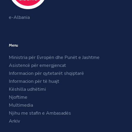
O
k
a
O
p
m
e-Albania
p
e
O
e
n
p
n
s
e
Menu
s
i
n
i
n
s
Ministria për Evropën dhe Punët e Jashtme
n
a
i
Asistencë për emergjencat
a
n
n
Informacion për qytetarët shqiptarë
n
e
a
Informacion për të huajt
e
w
n
Këshilla udhëtimi
w
w
e
Njoftime
w
i
w
Multimedia
i
n
w
Njihu me stafin e Ambasadës
n
d
i
Arkiv
d
o
n