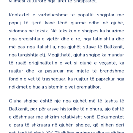
vijimësi kulturore nga Ilirët te Shqiptarët.
Kontaktet e vazhdueshme të popullit shqiptar me
popuj të tjerë kanë lënë gjurmë edhe në gjuhë,
sidomos në leksik. Në leksikun e shqipes ka huazime
nga greqishtja e vjetër dhe e re, nga latinishtja dhe
më pas nga italishtja, nga gjuhët sllave të Ballkanit,
nga turqishtja etj. Megjithatë, gjuha shqipe ka mundur
të ruajë origjinalitetin e vet si gjuhë e veçantë, ka
ruajtur dhe ka pasuruar me mjete të brendshme
fondin e vet të trashëguar, ka ruajtur të paprekur nga
ndikimet e huaja sistemin e vet gramatikor.
Gjuha shqipe është një nga gjuhët më të lashta të
Ballkanit, por për arsye historike të njohura, ajo është
e dëshmuar me shkrim relativisht vonë. Dokumentet
e para të shkruara në gjuhën shqipe, që njihen deri