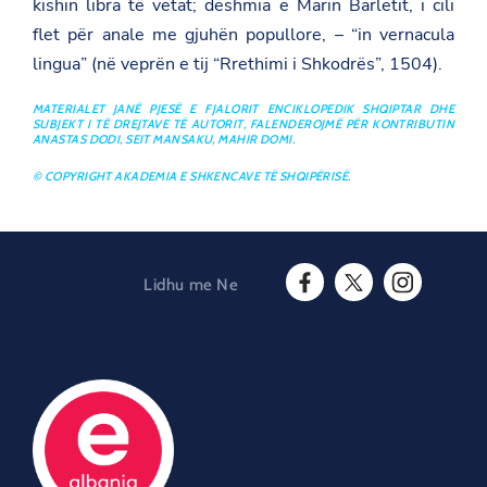
kishin libra të vetat; dëshmia e Marin Barletit, i cili
flet për anale me gjuhën popullore, – “in vernacula
lingua” (në veprën e tij “Rrethimi i Shkodrës”, 1504).
MATERIALET JANË PJESË E FJALORIT ENCIKLOPEDIK SHQIPTAR DHE
SUBJEKT I TË DREJTAVE TË AUTORIT, FALENDEROJMË PËR KONTRIBUTIN
ANASTAS DODI, SEIT MANSAKU, MAHIR DOMI.
© COPYRIGHT AKADEMIA E SHKENCAVE TË SHQIPËRISË.
Lidhu me Ne
F
T
I
a
w
n
c
i
s
e
t
t
b
t
a
o
e
g
o
r
r