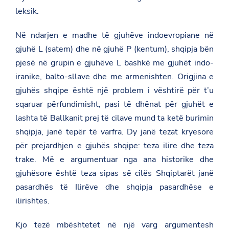
leksik.
Në ndarjen e madhe të gjuhëve indoevropiane në
gjuhë L (satem) dhe në gjuhë P (kentum), shqipja bën
pjesë në grupin e gjuhëve L bashkë me gjuhët indo-
iranike, balto-sllave dhe me armenishten. Origjina e
gjuhës shqipe është një problem i vështirë për t’u
sqaruar përfundimisht, pasi të dhënat për gjuhët e
lashta të Ballkanit prej të cilave mund ta ketë burimin
shqipja, janë tepër të varfra. Dy janë tezat kryesore
për prejardhjen e gjuhës shqipe: teza ilire dhe teza
trake. Më e argumentuar nga ana historike dhe
gjuhësore është teza sipas së cilës Shqiptarët janë
pasardhës të Ilirëve dhe shqipja pasardhëse e
ilirishtes.
Kjo tezë mbështetet në një varg argumentesh