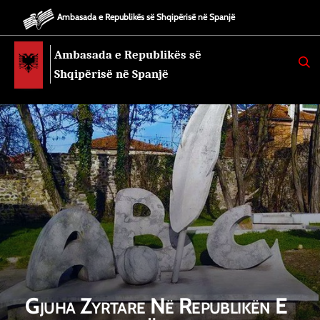
Ambasada e Republikës së Shqipërisë në Spanjë
Ambasada e Republikës së
K
E
Shqipërisë në Spanjë
R
K
O
Gjuha Zyrtare Në Republikën E