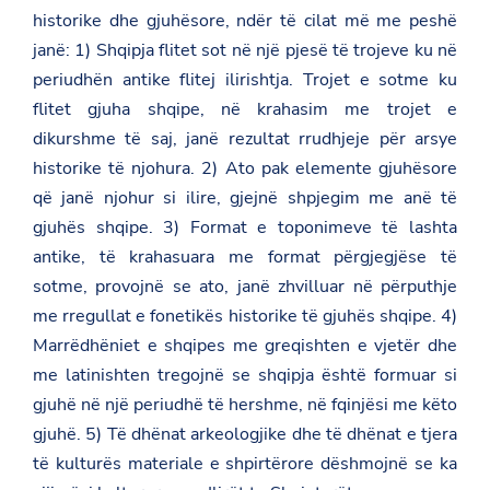
historike dhe gjuhësore, ndër të cilat më me peshë
janë: 1) Shqipja flitet sot në një pjesë të trojeve ku në
periudhën antike flitej ilirishtja. Trojet e sotme ku
flitet gjuha shqipe, në krahasim me trojet e
dikurshme të saj, janë rezultat rrudhjeje për arsye
historike të njohura. 2) Ato pak elemente gjuhësore
që janë njohur si ilire, gjejnë shpjegim me anë të
gjuhës shqipe. 3) Format e toponimeve të lashta
antike, të krahasuara me format përgjegjëse të
sotme, provojnë se ato, janë zhvilluar në përputhje
me rregullat e fonetikës historike të gjuhës shqipe. 4)
Marrëdhëniet e shqipes me greqishten e vjetër dhe
me latinishten tregojnë se shqipja është formuar si
gjuhë në një periudhë të hershme, në fqinjësi me këto
gjuhë. 5) Të dhënat arkeologjike dhe të dhënat e tjera
të kulturës materiale e shpirtërore dëshmojnë se ka