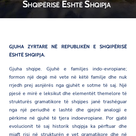
Shqipërisë Është Shqipja
GJUHA ZYRTARE NË REPUBLIKËN E SHQIPËRISË
ËSHTË SHQIPJA.
Gjuha shqipe. Gjuhë e familjes indo-evropiane;
formon një degë më vete në këtë familje dhe nuk
rrjedh prej asnjërës nga gjuhët e sotme të saj. Një
pjesë e mirë e leksikut dhe elementët themelore të
strukturës gramatikore të shqipes janë trashëguar
nga një periudhë e lashtë dhe gjejnë analogji e
përkime në gjuhë të tjera indoevropiane. Por gjatë
evolucionit të saj historik shqipja ka përftuar dhe
mjaft risi në strukturën e vet gramatikore dhe në