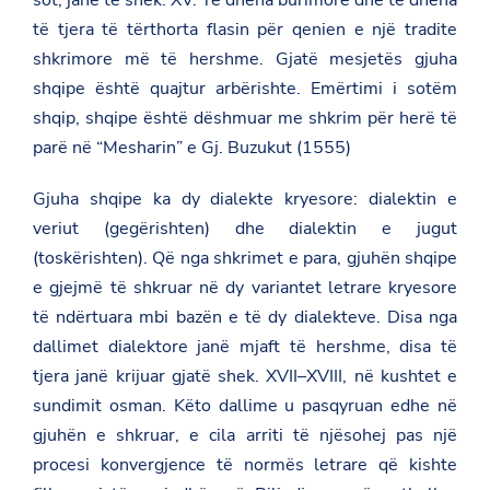
sot, janë të shek. XV. Të dhëna burimore dhe të dhëna
të tjera të tërthorta flasin për qenien e një tradite
shkrimore më të hershme. Gjatë mesjetës gjuha
shqipe është quajtur arbërishte. Emërtimi i sotëm
shqip, shqipe është dëshmuar me shkrim për herë të
parë në “Mesharin” e Gj. Buzukut (1555)
Gjuha shqipe ka dy dialekte kryesore: dialektin e
veriut (gegërishten) dhe dialektin e jugut
(toskërishten). Që nga shkrimet e para, gjuhën shqipe
e gjejmë të shkruar në dy variantet letrare kryesore
të ndërtuara mbi bazën e të dy dialekteve. Disa nga
dallimet dialektore janë mjaft të hershme, disa të
tjera janë krijuar gjatë shek. XVII–XVIII, në kushtet e
sundimit osman. Këto dallime u pasqyruan edhe në
gjuhën e shkruar, e cila arriti të njësohej pas një
procesi konvergjence të normës letrare që kishte