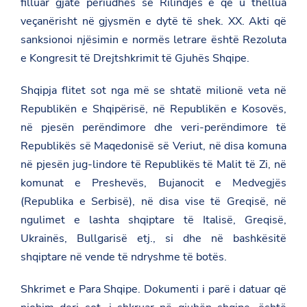
filluar gjatë periudhës së Rilindjes e që u thellua
veçanërisht në gjysmën e dytë të shek. XX. Akti që
sanksionoi njësimin e normës letrare është Rezoluta
e Kongresit të Drejtshkrimit të Gjuhës Shqipe.
Shqipja flitet sot nga më se shtatë milionë veta në
Republikën e Shqipërisë, në Republikën e Kosovës,
në pjesën perëndimore dhe veri-perëndimore të
Republikës së Maqedonisë së Veriut, në disa komuna
në pjesën jug-lindore të Republikës të Malit të Zi, në
komunat e Preshevës, Bujanocit e Medvegjës
(Republika e Serbisë), në disa vise të Greqisë, në
ngulimet e lashta shqiptare të Italisë, Greqisë,
Ukrainës, Bullgarisë etj., si dhe në bashkësitë
shqiptare në vende të ndryshme të botës.
Shkrimet e Para Shqipe. Dokumenti i parë i datuar që