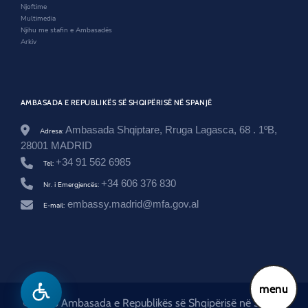
o
Njoftime
m
Multimedia
/
Njihu me stafin e Ambasadës
l
Arkiv
e
x
i
m
i
AMBASADA E REPUBLIKËS SË SHQIPËRISË NË SPANJË
-
i
Ambasada Shqiptare, Rruga Lagasca, 68 . 1ºB,
Adresa:
-
28001 MADRID
x
v
+34 91 562 6985
Tel:
i
-
+34 606 376 830
Nr. i Emergjencës:
u
embassy.madrid@mfa.gov.al
n
E-mail:
i
v
e
r
s
a
l
menu
-
© 2026 Ambasada e Republikës së Shqipërisë në Spanjë