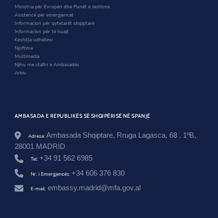
.
n
d
i
Ministria për Evropën dhe Punët e Jashtme
a
d
o
n
Asistencë për emergjencat
l
o
w
d
Informacion për qytetarët shqiptarë
/
w
o
Informacion për të huajt
s
w
Këshilla udhëtimi
p
Njoftime
a
Multimedia
i
Njihu me stafin e Ambasadës
n
Arkiv
/
n
e
w
s
AMBASADA E REPUBLIKËS SË SHQIPËRISË NË SPANJË
r
o
o
Ambasada Shqiptare, Rruga Lagasca, 68 . 1ºB,
Adresa:
m
28001 MADRID
/
+34 91 562 6985
p
Tel:
r
+34 606 376 830
Nr. i Emergjencës:
e
z
embassy.madrid@mfa.gov.al
E-mail:
a
n
t
i