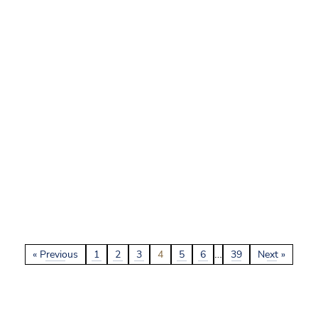
…
« Previous
1
2
3
4
5
6
39
Next »