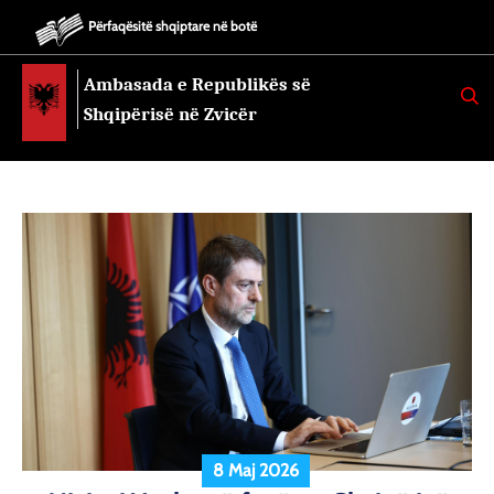
Përfaqësitë shqiptare në botë
Ambasada e Republikës së
K
E
Shqipërisë në Zvicër
R
K
O
8 Maj 2026