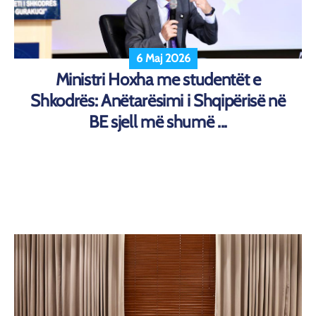
6 Maj 2026
Ministri Hoxha me studentët e
Shkodrës: Anëtarësimi i Shqipërisë në
BE sjell më shumë ...