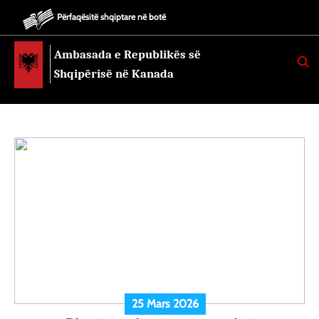
Përfaqësitë shqiptare në botë
Ambasada e Republikës së
K
E
Shqipërisë në Kanada
R
K
O
25 Mars 2026