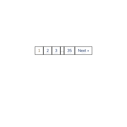
…
1
2
3
35
Next »