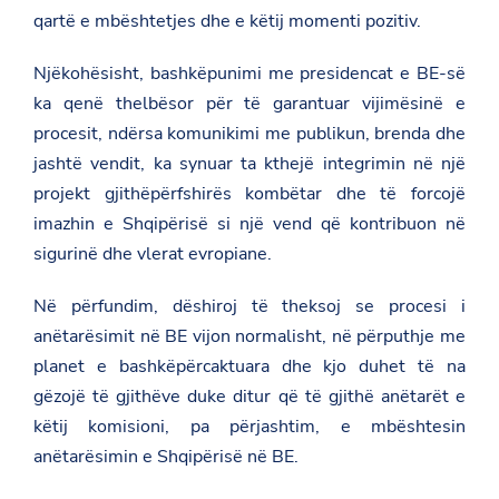
e
qartë e mbështetjes dhe e këtij momenti pozitiv.
s
i
m
Njëkohësisht, bashkëpunimi me presidencat e BE-së
i
ka qenë thelbësor për të garantuar vijimësinë e
t
-
procesit, ndërsa komunikimi me publikun, brenda dhe
n
jashtë vendit, ka synuar ta kthejë integrimin në një
e
-
projekt gjithëpërfshirës kombëtar dhe të forcojë
b
e
imazhin e Shqipërisë si një vend që kontribuon në
/
sigurinë dhe vlerat evropiane.
Në përfundim, dëshiroj të theksoj se procesi i
anëtarësimit në BE vijon normalisht, në përputhje me
planet e bashkëpërcaktuara dhe kjo duhet të na
gëzojë të gjithëve duke ditur që të gjithë anëtarët e
këtij komisioni, pa përjashtim, e mbështesin
anëtarësimin e Shqipërisë në BE.