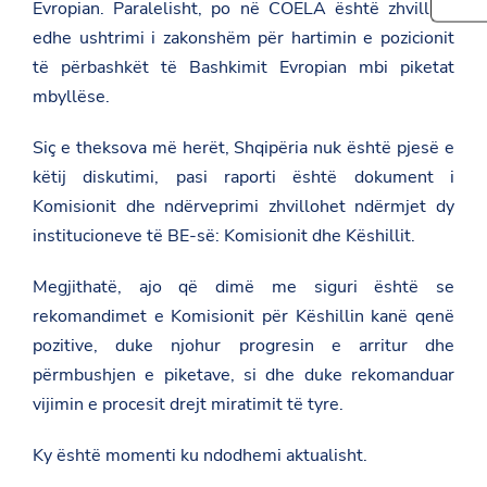
t
Evropian. Paralelisht, po në COELA është zhvilluar
r
t
t
e
h
edhe ushtrimi i zakonshëm për hartimin e pozicionit
p
t
i
s
h
të përbashkët të Bashkimit Evropian mbi piketat
s
:
i
p
mbyllëse.
/
s
a
/
p
g
a
a
e
Siç e theksova më herët, Shqipëria nuk është pjesë e
m
g
o
b
e
këtij diskutimi, pasi raporti është dokument i
n
a
o
F
Komisionit dhe ndërveprimi zhvillohet ndërmjet dy
s
n
a
a
T
institucioneve të BE-së: Komisionit dhe Këshillit.
c
d
w
e
a
i
b
t
t
Megjithatë, ajo që dimë me siguri është se
o
.
t
o
rekomandimet e Komisionit për Këshillin kanë qenë
g
e
k
o
r
pozitive, duke njohur progresin e arritur dhe
v
përmbushjen e piketave, si dhe duke rekomanduar
.
a
vijimin e procesit drejt miratimit të tyre.
l
/
g
Ky është momenti ku ndodhemi aktualisht.
e
r