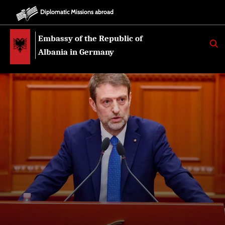
Diplomatic Missions abroad
Embassy of the Republic of
K
E
Albania in Germany
R
K
O