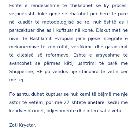
Është e rëndësishme të theksohet se ky proces,
m
a
veçanërisht duke qenë se zbatohet për herë të parë
n
y
në kuadër të metodologjisë së re, nuk është as i
/
paracaktuar dhe as i kufizuar në kohë. Diskutimet në
e
n
nivel të Bashkimit Evropian janë pjesë integrale e
/
mekanizmave të kontrollit, verifikimit dhe garantimit
n
e
të cilësisë së reformave. Eshtë e arsyeshme të
w
s
avancohet se përmes këtij ushtrimi të parë me
r
Shqipërinë, BE po vendos një standard të vetin për
o
o
më tej.
m
/
f
Po ashtu, duhet kuptuar se nuk kemi të bëjmë me një
j
aktor të vetëm, por me 27 shtete anëtare, secili me
a
l
këndvështrimet, ndjeshmëritë dhe interesat e veta.
a
-
Zoti Kryetar,
e
-
p