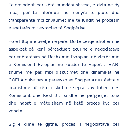
Faleminderit për këtë mundësi shtesë, e dyta në dy
muaj, për të informuar në mënyrë të plotë dhe
transparente mbi zhvillimet më të fundit në procesin
e anëtarësimit evropian të Shqipërisë.
Po e filloj me pyetjen e parë. Do të përqendrohem në
aspektet që keni përcaktuar: ecurinë e negociatave
për anëtarësim në Bashkimin Evropian, në vlerësimin
e Komisionit Evropian në kuadër të Raportit IBAR,
shumë më pak mbi diskutimet dhe dinamikat në
COELA duke pasur parasysh se Shqipëria nuk është e
pranishme në këto diskutime sepse zhvillohen mes
Komisionit dhe Këshillit, si dhe në përpjekjet tona
dhe hapat e mëtejshëm në këtë proces kyç për
vendin.
Siç e dimë të gjithë, procesi i negociatave për