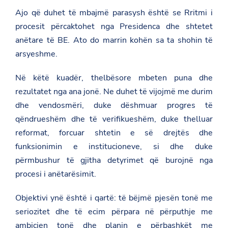
k
o
Ajo që duhet të mbajmë parasysh është se Rritmi i
m
procesit përcaktohet nga Presidenca dhe shtetet
i
s
anëtare të BE. Ato do marrin kohën sa ta shohin të
i
arsyeshme.
o
n
-
Në këtë kuadër, thelbësore mbeten puna dhe
p
a
rezultatet nga ana jonë. Ne duhet të vijojmë me durim
r
dhe vendosmëri, duke dëshmuar progres të
l
a
qëndrueshëm dhe të verifikueshëm, duke thelluar
m
reformat, forcuar shtetin e së drejtës dhe
e
n
funksionimin e institucioneve, si dhe duke
t
a
përmbushur të gjitha detyrimet që burojnë nga
r
procesi i anëtarësimit.
-
m
b
Objektivi ynë është i qartë: të bëjmë pjesën tonë me
i
-
seriozitet dhe të ecim përpara në përputhje me
e
ambicjen tonë dhe planin e përbashkët me
c