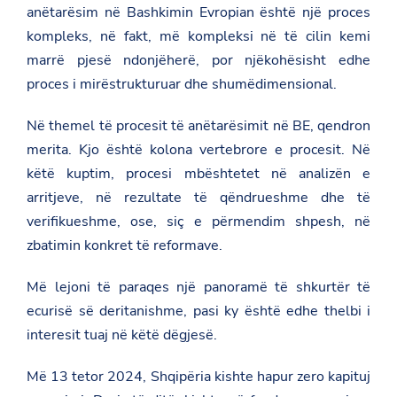
anëtarësim në Bashkimin Evropian është një proces
kompleks, në fakt, më kompleksi në të cilin kemi
marrë pjesë ndonjëherë, por njëkohësisht edhe
proces i mirëstrukturuar dhe shumëdimensional.
Në themel të procesit të anëtarësimit në BE, qendron
merita. Kjo është kolona vertebrore e procesit. Në
këtë kuptim, procesi mbështetet në analizën e
arritjeve, në rezultate të qëndrueshme dhe të
verifikueshme, ose, siç e përmendim shpesh, në
zbatimin konkret të reformave.
Më lejoni të paraqes një panoramë të shkurtër të
ecurisë së deritanishme, pasi ky është edhe thelbi i
interesit tuaj në këtë dëgjesë.
Më 13 tetor 2024, Shqipëria kishte hapur zero kapituj