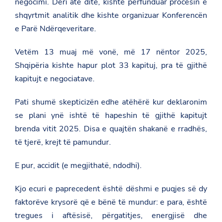
negocimi. Deri atë ditë, kishte përfunduar procesin e
shqyrtmit analitik dhe kishte organizuar Konferencën
e Parë Ndërqeveritare.
Vetëm 13 muaj më vonë, më 17 nëntor 2025,
Shqipëria kishte hapur plot 33 kapituj, pra të gjithë
kapitujt e negociatave.
Pati shumë skepticizën edhe atëhërë kur deklaronim
se plani ynë ishtë të hapeshin të gjithë kapitujt
brenda vitit 2025. Disa e quajtën shakanë e rradhës,
të tjerë, krejt të pamundur.
E pur, accidit
(e megjithatë, ndodhi).
Kjo ecuri e paprecedent është dëshmi e puqjes së dy
faktorëve krysorë që e bënë të mundur: e para, është
tregues i aftësisë, përgatitjes, energjisë dhe