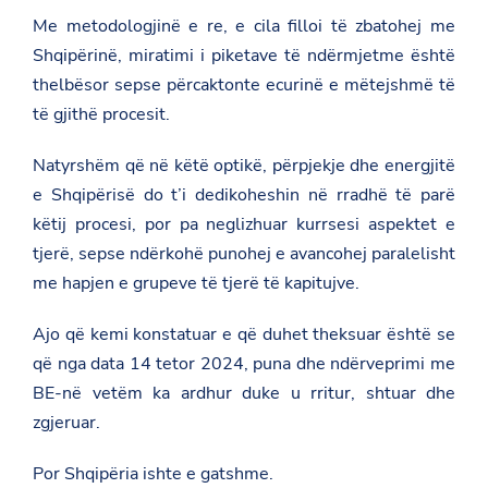
Me metodologjinë e re, e cila filloi të zbatohej me
Shqipërinë, miratimi i piketave të ndërmjetme është
thelbësor sepse përcaktonte ecurinë e mëtejshmë të
të gjithë procesit.
Natyrshëm që në këtë optikë, përpjekje dhe energjitë
e Shqipërisë do t’i dedikoheshin në rradhë të parë
këtij procesi, por pa neglizhuar kurrsesi aspektet e
tjerë, sepse ndërkohë punohej e avancohej paralelisht
me hapjen e grupeve të tjerë të kapitujve.
Ajo që kemi konstatuar e që duhet theksuar është se
që nga data 14 tetor 2024, puna dhe ndërveprimi me
BE-në vetëm ka ardhur duke u rritur, shtuar dhe
zgjeruar.
Por Shqipëria ishte e gatshme.