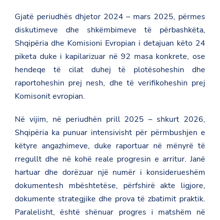
Gjatë periudhës dhjetor 2024 – mars 2025, përmes
diskutimeve dhe shkëmbimeve të përbashkëta,
Shqipëria dhe Komisioni Evropian i detajuan këto 24
piketa duke i kapilarizuar në 92 masa konkrete, ose
hendeqe të cilat duhej të plotësoheshin dhe
raportoheshin prej nesh, dhe të verifikoheshin prej
Komisonit evropian.
Në vijim, në periudhën prill 2025 – shkurt 2026,
Shqipëria ka punuar intensivisht për përmbushjen e
këtyre angazhimeve, duke raportuar në mënyrë të
rregullt dhe në kohë reale progresin e arritur. Janë
hartuar dhe dorëzuar një numër i konsiderueshëm
dokumentesh mbështetëse, përfshirë akte ligjore,
dokumente strategjike dhe prova të zbatimit praktik.
Paralelisht, është shënuar progres i matshëm në