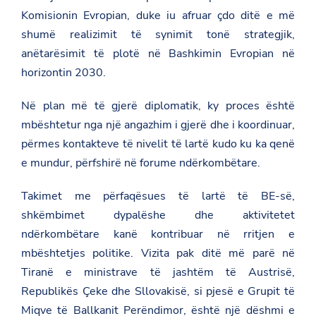
u
Komisionin Evropian, duke iu afruar çdo ditë e më
r
shumë realizimit të synimit tonë strategjik,
i
n
anëtarësimit të plotë në Bashkimin Evropian në
e
-
horizontin 2030.
e
-
Në plan më të gjerë diplomatik, ky proces është
p
r
mbështetur nga një angazhim i gjerë dhe i koordinuar,
o
përmes kontakteve të nivelit të lartë kudo ku ka qenë
c
e
e mundur, përfshirë në forume ndërkombëtare.
s
i
t
Takimet me përfaqësues të lartë të BE-së,
-
shkëmbimet dypalëshe dhe aktivitetet
t
e
ndërkombëtare kanë kontribuar në rritjen e
-
a
mbështetjes politike. Vizita pak ditë më parë në
n
Tiranë e ministrave të jashtëm të Austrisë,
e
t
Republikës Çeke dhe Sllovakisë, si pjesë e Grupit të
a
Miqve të Ballkanit Perëndimor, është një dëshmi e
r