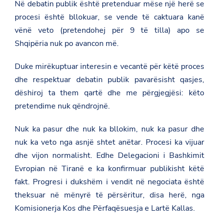
Në debatin publik është pretenduar mëse një herë se
l
o
procesi është bllokuar, se vende të caktuara kanë
t
vënë veto (pretendohej për 9 të tilla) apo se
e
-
Shqipëria nuk po avancon më.
e
-
m
Duke mirëkuptuar interesin e vecantë për këtë proces
i
dhe respektuar debatin publik pavarësisht qasjes,
n
i
dëshiroj ta them qartë dhe me përgjegjësi: këto
s
t
pretendime nuk qëndrojnë.
r
i
Nuk ka pasur dhe nuk ka bllokim, nuk ka pasur dhe
t
-
nuk ka veto nga asnjë shtet anëtar. Procesi ka vijuar
h
dhe vijon normalisht. Edhe Delegacioni i Bashkimit
o
x
Evropian në Tiranë e ka konfirmuar publikisht këtë
h
a
fakt. Progresi i dukshëm i vendit në negociata është
-
theksuar në mënyrë të përsëritur, disa herë, nga
n
e
Komisionerja Kos dhe Përfaqësuesja e Lartë Kallas.
-