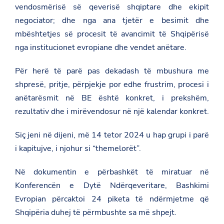
vendosmërisë së qeverisë shqiptare dhe ekipit
negociator; dhe nga ana tjetër e besimit dhe
mbështetjes së procesit të avancimit të Shqipërisë
nga institucionet evropiane dhe vendet anëtare.
Për herë të parë pas dekadash të mbushura me
shpresë, pritje, përpjekje por edhe frustrim, procesi i
anëtarësmit në BE është konkret, i prekshëm,
rezultativ dhe i mirëvendosur në një kalendar konkret.
Siç jeni në dijeni, më 14 tetor 2024 u hap grupi i parë
i kapitujve, i njohur si “themelorët”.
Në dokumentin e përbashkët të miratuar në
Konferencën e Dytë Ndërqeveritare, Bashkimi
Evropian përcaktoi 24 piketa të ndërmjetme që
Shqipëria duhej të përmbushte sa më shpejt.