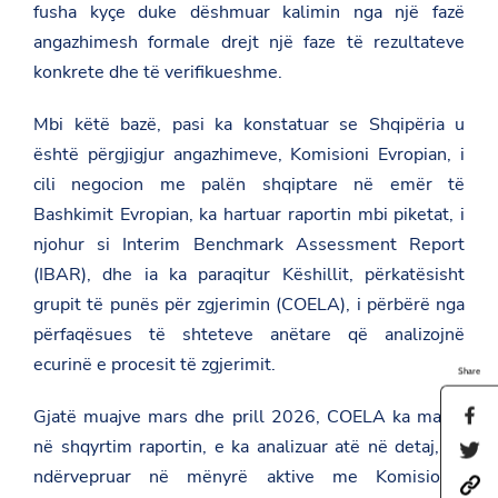
fusha kyçe duke dëshmuar kalimin nga një fazë
angazhimesh formale drejt një faze të rezultateve
konkrete dhe të verifikueshme.
Mbi këtë bazë, pasi ka konstatuar se Shqipëria u
është përgjigjur angazhimeve, Komisioni Evropian, i
cili negocion me palën shqiptare në emër të
Bashkimit Evropian, ka hartuar raportin mbi piketat, i
njohur si Interim Benchmark Assessment Report
(IBAR), dhe ia ka paraqitur Këshillit, përkatësisht
grupit të punës për zgjerimin (COELA), i përbërë nga
përfaqësues të shteteve anëtare që analizojnë
ecurinë e procesit të zgjerimit.
Share
Gjatë muajve mars dhe prill 2026, COELA ka marrë
S
h
në shqyrtim raportin, e ka analizuar atë në detaj, ka
S
a
h
r
ndërvepruar në mënyrë aktive me Komisionin
h
a
e