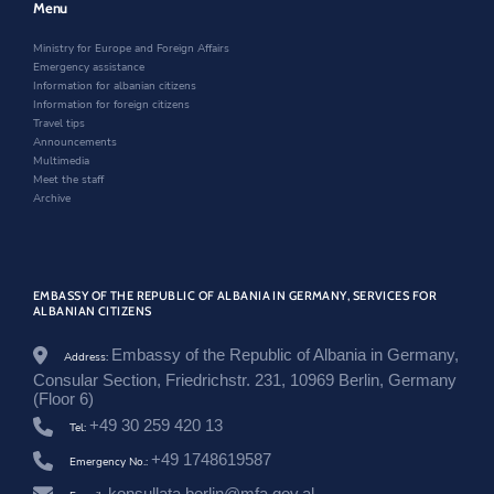
w
i
w
Menu
i
n
w
n
d
i
Ministry for Europe and Foreign Affairs
d
o
n
Emergency assistance
o
w
d
Information for albanian citizens
w
o
Information for foreign citizens
w
Travel tips
Announcements
Multimedia
Meet the staff
Archive
EMBASSY OF THE REPUBLIC OF ALBANIA IN GERMANY, SERVICES FOR
ALBANIAN CITIZENS
Embassy of the Republic of Albania in Germany,
Address:
Consular Section, Friedrichstr. 231, 10969 Berlin, Germany
(Floor 6)
+49 30 259 420 13
Tel:
+49 1748619587
Emergency No.:
konsullata.berlin@mfa.gov.al