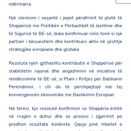
t
ndërmarra.
t
e
h
p
t
i
s
h
s
Një vlerësim i veçantë i jepet përafrimit të plotë të
:
i
p
/
s
Shqipërisë me Politikën e Përbashkët të Jashtme dhe
a
/
p
g
të Sigurisë të BE-së, duke konfirmuar rolin tonë si një
a
a
e
m
g
o
partner i besueshëm dhe kontribues aktiv në çështje
b
e
n
strategjike evropiane dhe globale.
a
o
F
s
n
a
a
T
c
Rezoluta njeh gjithashtu kontributin e Shqipërisë për
d
w
e
a
i
stabilitetin rajonal dhe angazhimin në iniciativa të
b
t
t
o
rëndësishme të BE-së, si Plani i Rritjes për Ballkanin
.
t
o
g
e
k
Perëndimor, i cili do të përshpejtojë më tej
o
r
v
konvergjencën ekonomike me Bashkimin Evropian.
.
a
Në tërësi, kjo rezolutë konfirmon se Shqipëria është
l
/
në rrugën e duhur dhe se procesi i zgjerimit po
g
e
prodhon rezultate konkrete. Qasja jonë mbetet e
r