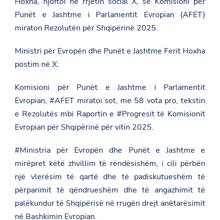
Hoxha, njoftoi në rrjetin social X, se Komisioni për
Punët e Jashtme i Parlamentit Evropian (AFET)
miraton Rezolutën për Shqipërinë 2025.
Ministri për Evropën dhe Punët e Jashtme Ferit Hoxha
postim në X:
Komisioni për Punët e Jashtme i Parlamentit
Evropian, #AFET miratoi sot, me 58 vota pro, tekstin
e Rezolutës mbi Raportin e #Progresit të Komisionit
Evropian për Shqipërinë për vitin 2025.
#Ministria për Evropën dhe Punët e Jashtme e
mirëpret këtë zhvillim të rëndësishëm, i cili përbën
një vlerësim të qartë dhe të padiskutueshëm të
përparimit të qëndrueshëm dhe të angazhimit të
palëkundur të Shqipërisë në rrugën drejt anëtarësimit
në Bashkimin Evropian.