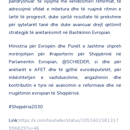
pandryshuar: të vijojmë me vendosmëri reformat, të
m
a
adresojmë sfidat e mbetura dhe të ruajmë ritmin e
n
lartë të progresit, duke sjellë rezultate të prekshme
y
/
për qytetarët tanë dhe duke avancuar drejt qëllimit
e
strategjik të anëtarësimit në Bashkimin Evropian.
n
/
n
Ministria për Evropën dhe Punët e Jashtme shpreh
e
w
mirënjohjen për #raporterin për Shqipërinë në
s
Parlamentin Evropian, @SCHIEDER, si dhe për
r
o
anëtarët e AFET dhe të gjithë eurodeputetët, për
o
m
mbështetjen e vazhdueshme, angazhimin dhe
/
kontributin e tyre në avancimin e reformave dhe në
k
o
rrugëtimin evropian të Shqipërisë.
m
i
s
#Shqipëria2030
i
o
Link:
https://x.com/hoxhafer/status/2051601581317
n
i
996829?s=46