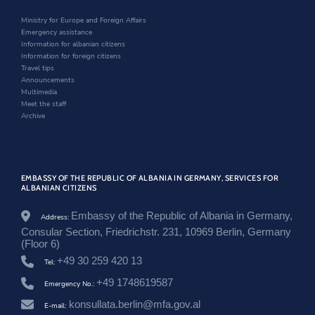
i
n
w
a
n
d
i
m
Ministry for Europe and Foreign Affairs
d
o
n
e
Emergency assistance
o
w
d
n
Information for albanian citizens
w
o
t
Information for foreign citizens
w
i
Travel tips
t
Announcements
-
Multimedia
e
Meet the staff
v
Archive
r
o
p
i
a
EMBASSY OF THE REPUBLIC OF ALBANIA IN GERMANY, SERVICES FOR
n
ALBANIAN CITIZENS
-
a
Embassy of the Republic of Albania in Germany,
Address:
f
Consular Section, Friedrichstr. 231, 10969 Berlin, Germany
e
(Floor 6)
t
-
+49 30 259 420 13
Tel:
m
+49 1748619587
i
Emergency No.:
r
konsullata.berlin@mfa.gov.al
E-mail:
a