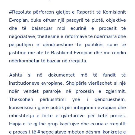
#Rezoluta përforcon gjetjet e Raportit të Komisionit
Evropian, duke ofruar një pasqyrë të plotë, objektive
dhe të balancuar mbi ecurinë e procesit të
negociatave, thellësinë e reformave të ndërmarra dhe
përputhjen e qëndrueshme të politikës sonë të
jashtme me atë të Bashkimit Evropian dhe me rendin
ndërkombëtar të bazuar në rregulla.
Ashtu si në dokumentet më të fundit të
institucioneve evropiane, Shqipëria vlerësohet si një
ndër vendet pararojë në procesin e zgjerimit.
Theksohen përkushtimi ynë i qëndrueshëm,
konsensusi i gjerë politik për integrimin evropian dhe
mbështetja e fortë e qytetarëve për këtë proces.
Hapja e të gjithë grup-kapitujve dhe ecuria e rregullt
e procesit të #negociatave mbeten dëshmi konkrete e