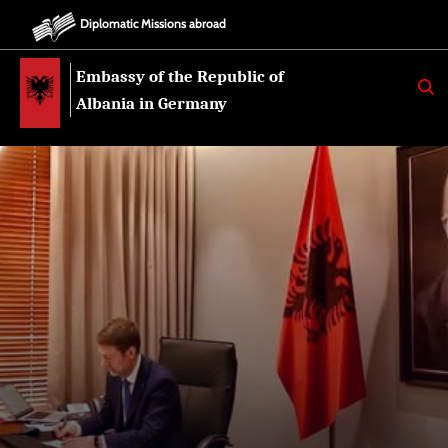
Diplomatic Missions abroad
Embassy of the Republic of
K
E
Albania in Germany
R
K
O