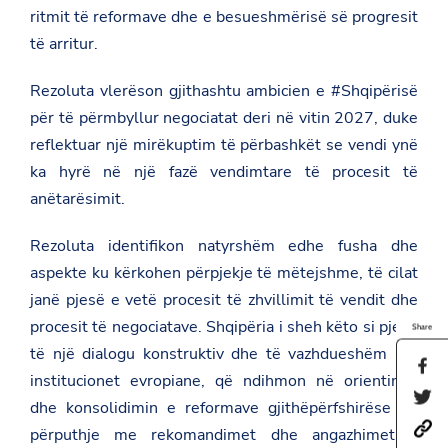
ritmit të reformave dhe e besueshmërisë së progresit
të arritur.
Rezoluta vlerëson gjithashtu ambicien e #Shqipërisë
për të përmbyllur negociatat deri në vitin 2027, duke
reflektuar një mirëkuptim të përbashkët se vendi ynë
ka hyrë në një fazë vendimtare të procesit të
anëtarësimit.
Rezoluta identifikon natyrshëm edhe fusha dhe
aspekte ku kërkohen përpjekje të mëtejshme, të cilat
janë pjesë e vetë procesit të zhvillimit të vendit dhe
procesit të negociatave. Shqipëria i sheh këto si pjesë
Share
të një dialogu konstruktiv dhe të vazhdueshëm me
S
institucionet evropiane, që ndihmon në orientimin
h
S
a
dhe konsolidimin e reformave gjithëpërfshirëse në
h
r
h
a
përputhje me rekomandimet dhe angazhimet e
e
t
r