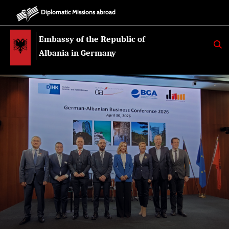
Diplomatic Missions abroad
Embassy of the Republic of
K
E
Albania in Germany
R
K
O