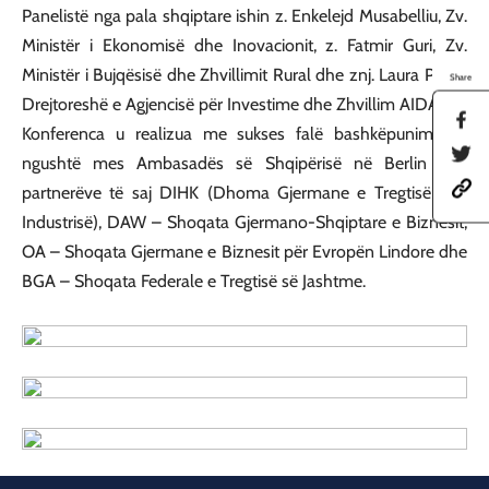
Panelistë nga pala shqiptare ishin z. Enkelejd Musabelliu, Zv.
Ministër i Ekonomisë dhe Inovacionit, z. Fatmir Guri, Zv.
Ministër i Bujqësisë dhe Zhvillimit Rural dhe znj. Laura Plaku,
Share
Drejtoreshë e Agjencisë për Investime dhe Zhvillim AIDA.
S
Konferenca u realizua me sukses falë bashkëpunimit të
h
S
a
ngushtë mes Ambasadës së Shqipërisë në Berlin dhe
h
r
h
a
partnerëve të saj DIHK (Dhoma Gjermane e Tregtisë dhe
e
t
r
t
Industrisë), DAW – Shoqata Gjermano-Shqiptare e Biznesit,
t
e
h
p
t
i
OA – Shoqata Gjermane e Biznesit për Evropën Lindore dhe
s
h
s
BGA – Shoqata Federale e Tregtisë së Jashtme.
:
i
p
/
s
a
/
p
g
a
a
e
m
g
o
b
e
n
a
o
F
s
n
a
a
T
c
d
w
e
a
i
b
t
t