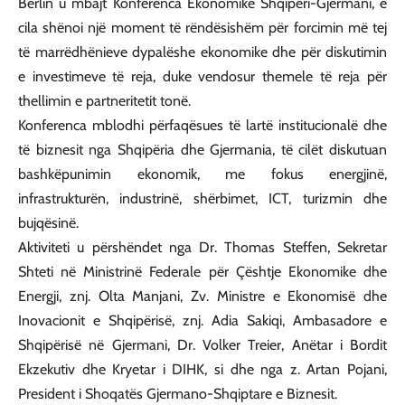
Berlin u mbajt Konferenca Ekonomike Shqipëri-Gjermani, e
cila shënoi një moment të rëndësishëm për forcimin më tej
të marrëdhënieve dypalëshe ekonomike dhe për diskutimin
e investimeve të reja, duke vendosur themele të reja për
thellimin e partneritetit tonë.
Konferenca mblodhi përfaqësues të lartë institucionalë dhe
të biznesit nga Shqipëria dhe Gjermania, të cilët diskutuan
bashkëpunimin ekonomik, me fokus energjinë,
infrastrukturën, industrinë, shërbimet, ICT, turizmin dhe
bujqësinë.
Aktiviteti u përshëndet nga Dr. Thomas Steffen, Sekretar
Shteti në Ministrinë Federale për Çështje Ekonomike dhe
Energji, znj. Olta Manjani, Zv. Ministre e Ekonomisë dhe
Inovacionit e Shqipërisë, znj. Adia Sakiqi, Ambasadore e
Shqipërisë në Gjermani, Dr. Volker Treier, Anëtar i Bordit
Ekzekutiv dhe Kryetar i DIHK, si dhe nga z. Artan Pojani,
President i Shoqatës Gjermano-Shqiptare e Biznesit.