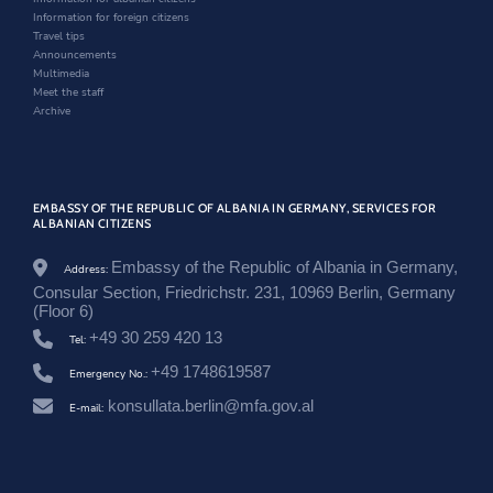
m
w
o
Information for foreign citizens
/
w
Travel tips
k
Announcements
o
Multimedia
n
Meet the staff
f
Archive
e
r
e
n
c
EMBASSY OF THE REPUBLIC OF ALBANIA IN GERMANY, SERVICES FOR
a
ALBANIAN CITIZENS
-
e
Embassy of the Republic of Albania in Germany,
k
Address:
o
Consular Section, Friedrichstr. 231, 10969 Berlin, Germany
n
(Floor 6)
o
+49 30 259 420 13
Tel:
m
i
+49 1748619587
Emergency No.:
k
e
konsullata.berlin@mfa.gov.al
E-mail:
-
s
h
q
i