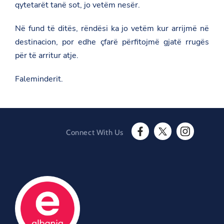
qytetarët tanë sot, jo vetëm nesër.
-
e
-
Në fund të ditës, rëndësi ka jo vetëm kur arrijmë në
p
destinacion, por edhe çfarë përfitojmë gjatë rrugës
u
b
për të arritur atje.
l
i
k
Faleminderit.
u
a
r
-
n
g
Connect With Us
a
F
T
I
-
a
w
n
k
c
i
s
r
e
t
t
y
b
t
a
e
o
e
g
m
o
r
r
i
O
k
a
n
O
p
m
i
p
e
O
s