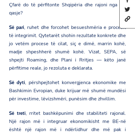
Çfarë do të përfitonte Shqipëria dhe rajoni nga kjo
h
S
a
qasje?
h
r
h
a
e
t
r
t
, ruhet dhe forcohet besueshmëria e procesit
Së pari
t
e
h
p
t
të integrimit. Qytetarët shohin rezultate konkrete dhe
i
s
h
s
jo vetëm procese të cilat, siç e dimë, marrin kohë,
:
i
p
/
s
madje shpeshherë shumë kohë. Vizat, SEPA, së
a
/
p
g
shpejti Roaming, dhe Plani i Rritjes — këto janë
a
a
e
m
g
o
përfitime reale, jo rezoluta e deklarata.
b
e
n
a
o
F
s
n
, përshpejtohet konvergjenca ekonomike me
a
Së dyti
a
T
c
Bashkimin Evropian, duke krijuar më shumë mundësi
d
w
e
a
i
b
për investime, lëvizshmëri, punësim dhe zhvillim.
t
t
o
.
t
o
g
e
, rritet bashkëpunimi dhe stabiliteti rajonal.
k
Së treti
o
r
Një rajon më i integruar ekonomikisht me BE-në
v
.
është një rajon më i ndërlidhur dhe më pak i
a