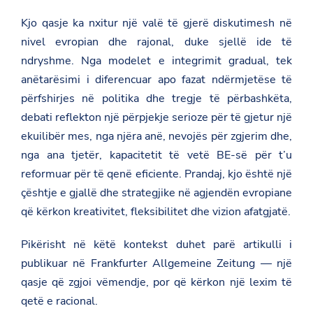
Kjo qasje ka nxitur një valë të gjerë diskutimesh në
nivel evropian dhe rajonal, duke sjellë ide të
ndryshme. Nga modelet e integrimit gradual, tek
anëtarësimi i diferencuar apo fazat ndërmjetëse të
përfshirjes në politika dhe tregje të përbashkëta,
debati reflekton një përpjekje serioze për të gjetur një
ekuilibër mes, nga njëra anë, nevojës për zgjerim dhe,
nga ana tjetër, kapacitetit të vetë BE-së për t’u
reformuar për të qenë eficiente. Prandaj, kjo është një
çështje e gjallë dhe strategjike në agjendën evropiane
që kërkon kreativitet, fleksibilitet dhe vizion afatgjatë.
Pikërisht në këtë kontekst duhet parë artikulli i
publikuar në Frankfurter Allgemeine Zeitung — një
qasje që zgjoi vëmendje, por që kërkon një lexim të
qetë e racional.