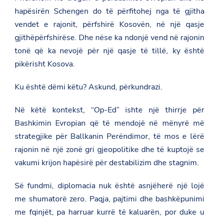
r
hapësirën Schengen do të përfitohej nga të gjitha
l
a
vendet e rajonit, përfshirë Kosovën, në një qasje
m
gjithëpërfshirëse. Dhe nëse ka ndonjë vend në rajonin
e
n
tonë që ka nevojë për një qasje të tillë, ky është
t
pikërisht Kosova.
a
r
-
Ku është dëmi këtu? Askund, përkundrazi.
p
e
r
Në këtë kontekst, “Op-Ed” ishte një thirrje për
-
e
Bashkimin Evropian që të mendojë në mënyrë më
v
strategjike për Ballkanin Perëndimor, të mos e lërë
r
o
rajonin në një zonë gri gjeopolitike dhe të kuptojë se
p
vakumi krijon hapësirë për destabilizim dhe stagnim.
e
n
-
Së fundmi, diplomacia nuk është asnjëherë një lojë
d
h
me shumatorë zero. Paqja, pajtimi dhe bashkëpunimi
e
me fqinjët, pa harruar kurrë të kaluarën, por duke u
-