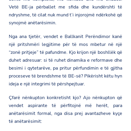
Vetë BE-ja përballet me sfida dhe kundërshti të
ndryshme, të cilat nuk mund t’i injorojmë ndërkohë që
synojmë anëtarësimin.
Nga ana tjetër, vendet e Ballkanit Perëndimor kanë
një pritshmëri legjitime për të mos mbetur në një
“zonë pritjeje” të pafundme. Kjo krijon një boshllëk që
duhet adresuar: si të ruhet dinamika e reformave dhe
besimi i qytetarëve, pa pritur përfundimin e të gjitha
proceseve të brendshme të BE-së? Pikërisht këtu hyn
ideja e një integrimi të përshpejtuar.
Çfarë nënkupton konkretisht kjo? Ajo nënkupton që
vendet aspirante të përfitojnë më herët, para
anëtarësimit formal, nga disa prej avantazheve kyçe
të anëtarësimit: