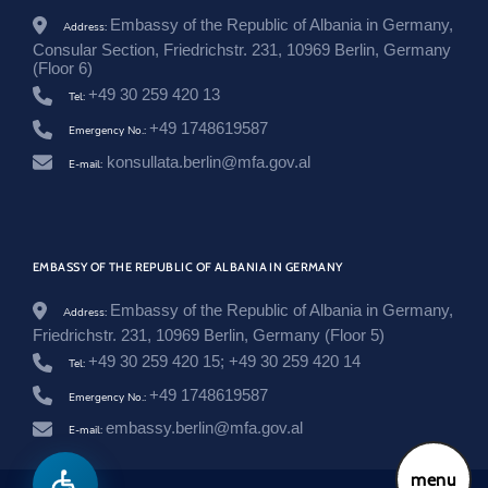
l
g
Embassy of the Republic of Albania in Germany,
Address:
e
Consular Section, Friedrichstr. 231, 10969 Berlin, Germany
m
(Floor 6)
e
+49 30 259 420 13
i
Tel:
n
+49 1748619587
Emergency No.:
e
-
konsullata.berlin@mfa.gov.al
E-mail:
z
e
i
t
u
n
EMBASSY OF THE REPUBLIC OF ALBANIA IN GERMANY
g
/
Embassy of the Republic of Albania in Germany,
Address:
Friedrichstr. 231, 10969 Berlin, Germany (Floor 5)
+49 30 259 420 15; +49 30 259 420 14
Tel:
+49 1748619587
Emergency No.:
embassy.berlin@mfa.gov.al
E-mail:
menu