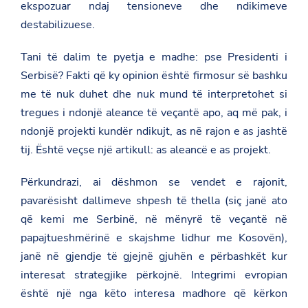
l
ekspozuar ndaj tensioneve dhe ndikimeve
/
destabilizuese.
g
e
r
Tani të dalim te pyetja e madhe: pse Presidenti i
m
a
Serbisë? Fakti që ky opinion është firmosur së bashku
n
me të nuk duhet dhe nuk mund të interpretohet si
y
/
tregues i ndonjë aleance të veçantë apo, aq më pak, i
e
ndonjë projekti kundër ndikujt, as në rajon e as jashtë
n
/
tij. Është veçse një artikull: as aleancë e as projekt.
n
e
w
Përkundrazi, ai dëshmon se vendet e rajonit,
s
pavarësisht dallimeve shpesh të thella (siç janë ato
r
o
që kemi me Serbinë, në mënyrë të veçantë në
o
papajtueshmërinë e skajshme lidhur me Kosovën),
m
/
janë në gjendje të gjejnë gjuhën e përbashkët kur
m
i
interesat strategjike përkojnë. Integrimi evropian
n
është një nga këto interesa madhore që kërkon
i
s