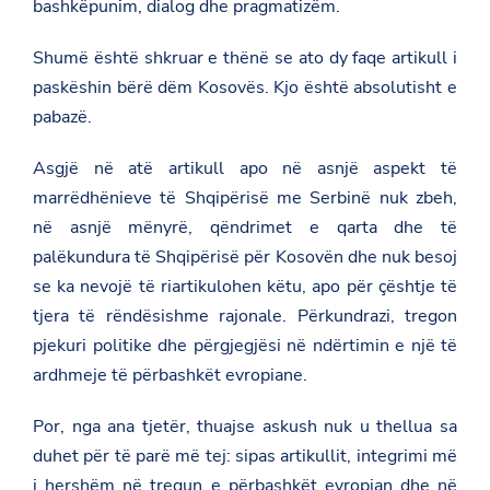
bashkëpunim, dialog dhe pragmatizëm.
t
r
i
Shumë është shkruar e thënë se ato dy faqe artikull i
-
paskëshin bërë dëm Kosovës. Kjo është absolutisht e
h
o
pabazë.
x
h
Asgjë në atë artikull apo në asnjë aspekt të
a
-
marrëdhënieve të Shqipërisë me Serbinë nuk zbeh,
n
e
në asnjë mënyrë, qëndrimet e qarta dhe të
-
palëkundura të Shqipërisë për Kosovën dhe nuk besoj
k
o
se ka nevojë të riartikulohen këtu, apo për çështje të
m
tjera të rëndësishme rajonale. Përkundrazi, tregon
i
s
pjekuri politike dhe përgjegjësi në ndërtimin e një të
i
o
ardhmeje të përbashkët evropiane.
n
i
Por, nga ana tjetër, thuajse askush nuk u thellua sa
n
-
duhet për të parë më tej: sipas artikullit, integrimi më
p
a
i hershëm në tregun e përbashkët evropian dhe në