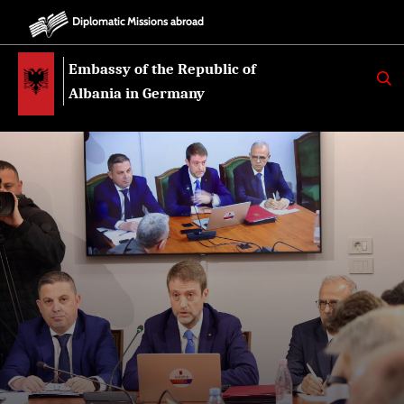
Diplomatic Missions abroad
Embassy of the Republic of
K
E
Albania in Germany
R
K
O