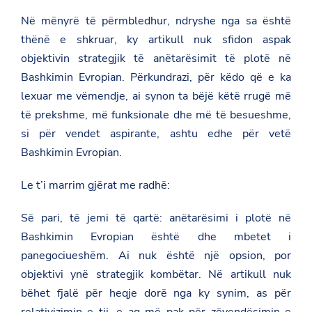
Në mënyrë të përmbledhur, ndryshe nga sa është
thënë e shkruar, ky artikull nuk sfidon aspak
objektivin strategjik të anëtarësimit të plotë në
Bashkimin Evropian. Përkundrazi, për këdo që e ka
lexuar me vëmendje, ai synon ta bëjë këtë rrugë më
të prekshme, më funksionale dhe më të besueshme,
si për vendet aspirante, ashtu edhe për vetë
Bashkimin Evropian.
Le t’i marrim gjërat me radhë:
Së pari, të jemi të qartë: anëtarësimi i plotë në
Bashkimin Evropian është dhe mbetet i
panegociueshëm. Ai nuk është një opsion, por
objektivi ynë strategjik kombëtar. Në artikull nuk
bëhet fjalë për heqje dorë nga ky synim, as për
relativizimin e tij, e aq më pak për zëvendësimin e