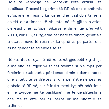
Doja ta vendosja në kontekst këtë artikull të
publikuar. Procesi i zgjerimit të BE-së dhe e ardhmja
evropiane e rajonit ka qenë dhe vazhdon të jenë
objekt diskutimesh të shumta, në të gjitha nivelet,
gjerësisht në Evropë. Sikurse e dimë, që prej vitit
2013, kur BE-ja u zgjerua për herë të fundit, çështja e
anëtarësimeve të reja nuk ka qenë as përparësi dhe
as në qendër të agjendës së saj.
Në kushtet e reja, në një kontekst gjeopolitik gjithnjë
e më sfidues, zgjerimi shihet tashmë si një mjet për
forcimin e stabilitetit, për konsolidimin e demokracisë
dhe shtetit të së drejtës, si dhe për rritjen e peshës
globale të BE-së, si një instrument kyç për ndërtimin
e një Evrope më të bashkuar, më të qëndrueshme
dhe më të aftë për t’u përballur me sfidat e së
ardhmes.