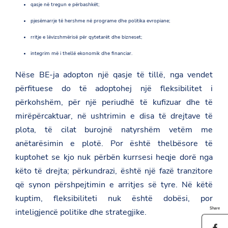
qasje në tregun e përbashkët;
pjesëmarrje të hershme në programe dhe politika evropiane;
rritje e lëvizshmërisë për qytetarët dhe bizneset;
integrim më i thellë ekonomik dhe financiar.
Nëse BE-ja adopton një qasje të tillë, nga vendet
përfituese do të adoptohej një fleksibilitet i
përkohshëm, për një periudhë të kufizuar dhe të
mirëpërcaktuar, në ushtrimin e disa të drejtave të
plota, të cilat burojnë natyrshëm vetëm me
anëtarësimin e plotë. Por është thelbësore të
kuptohet se kjo nuk përbën kurrsesi heqje dorë nga
këto të drejta; përkundrazi, është një fazë tranzitore
që synon përshpejtimin e arritjes së tyre. Në këtë
kuptim, fleksibiliteti nuk është dobësi, por
Share
inteligjencë politike dhe strategjike.
S