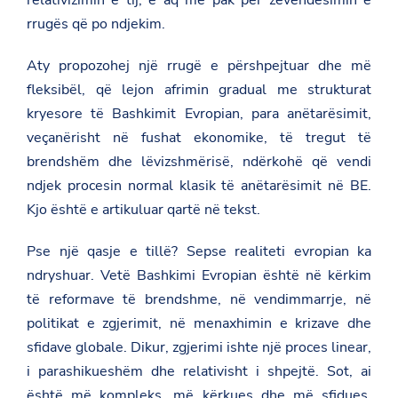
rrugës që po ndjekim.
Aty propozohej një rrugë e përshpejtuar dhe më
fleksibël, që lejon afrimin gradual me strukturat
kryesore të Bashkimit Evropian, para anëtarësimit,
veçanërisht në fushat ekonomike, të tregut të
brendshëm dhe lëvizshmërisë, ndërkohë që vendi
ndjek procesin normal klasik të anëtarësimit në BE.
Kjo është e artikuluar qartë në tekst.
Pse një qasje e tillë? Sepse realiteti evropian ka
ndryshuar. Vetë Bashkimi Evropian është në kërkim
të reformave të brendshme, në vendimmarrje, në
politikat e zgjerimit, në menaxhimin e krizave dhe
sfidave globale. Dikur, zgjerimi ishte një proces linear,
i parashikueshëm dhe relativisht i shpejtë. Sot, ai
është më kompleks, më kërkues dhe më sfidues.