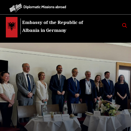
Diplomatic Missions abroad
Embassy of the Republic of
K
E
Albania in Germany
R
K
O