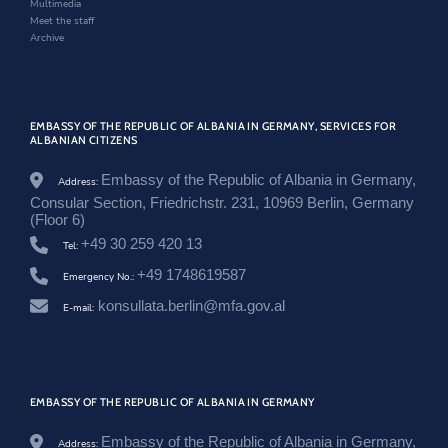
Multimedia
/
Meet the staff
e
Archive
n
/
n
e
w
EMBASSY OF THE REPUBLIC OF ALBANIA IN GERMANY, SERVICES FOR
s
ALBANIAN CITIZENS
r
o
Embassy of the Republic of Albania in Germany,
o
Address:
m
Consular Section, Friedrichstr. 231, 10969 Berlin, Germany
/
(Floor 6)
a
+49 30 259 420 13
Tel:
m
b
+49 1748619587
Emergency No.:
a
s
konsullata.berlin@mfa.gov.al
E-mail:
a
d
o
r
j
a
EMBASSY OF THE REPUBLIC OF ALBANIA IN GERMANY
-
s
Embassy of the Republic of Albania in Germany,
Address: