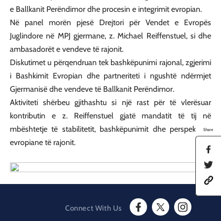
e Ballkanit Perëndimor dhe procesin e integrimit evropian.
Në panel morën pjesë Drejtori për Vendet e Evropës
Juglindore në MPJ gjermane, z. Michael Reiffenstuel, si dhe
ambasadorët e vendeve të rajonit.
Diskutimet u përqendruan tek bashkëpunimi rajonal, zgjerimi
i Bashkimit Evropian dhe partneriteti i ngushtë ndërmjet
Gjermanisë dhe vendeve të Ballkanit Perëndimor.
Aktiviteti shërbeu gjithashtu si një rast për të vlerësuar
kontributin e z. Reiffenstuel gjatë mandatit të tij në
mbështetje të stabilitetit, bashkëpunimit dhe perspektivës
Share
evropiane të rajonit.
S
h
S
a
h
r
h
a
e
t
r
t
t
e
h
p
t
i
Connect With Us
s
h
s
F
T
I