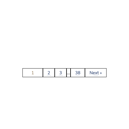
…
1
2
3
38
Next »