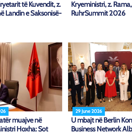
ryetarit të Kuvendit, z.
Kryeministri, z. Rama,
në Landin e Saksonisë-
RuhrSummit 2026
026
29 June 2026
 katër muajve në
U mbajt në Berlin Ko
inistri Hoxha: Sot
Business Network Alb