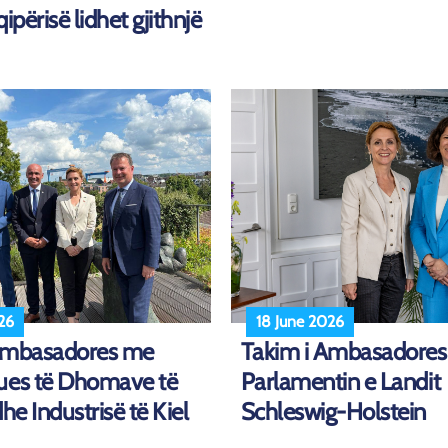
ipërisë lidhet gjithnjë
26
18 June 2026
Ambasadores me
Takim i Ambasadores 
ues të Dhomave të
Parlamentin e Landit
dhe Industrisë të Kiel
Schleswig-Holstein