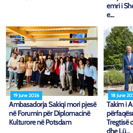
emri i Shq
e...
19 June 2026
18 June 20
Ambasadorja Sakiqi mori pjesë
Takim i 
në Forumin për Diplomacinë
përfaqës
Kulturore në Potsdam
Tregtisë 
dhe Lü...