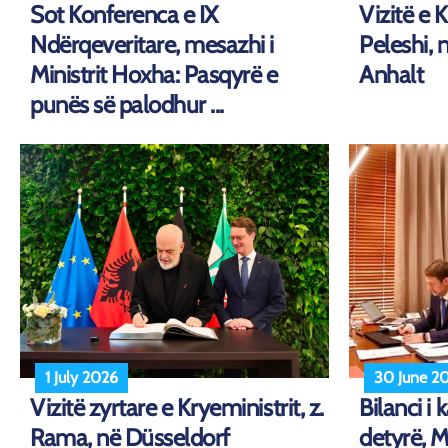
Sot Konferenca e IX
Vizitë e K
Ndërqeveritare, mesazhi i
Peleshi, 
Ministrit Hoxha: Pasqyrë e
Anhalt
punës së palodhur ...
1 July 2026
30 June 2
Vizitë zyrtare e Kryeministrit, z.
Bilanci i
Rama, në Düsseldorf
detyrë, M