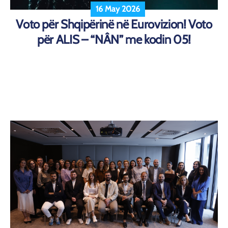
16 May 2026
Voto për Shqipërinë në Eurovizion! Voto
për ALIS – “NÂN” me kodin 05!