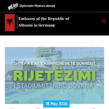
Diplomatic Missions abroad
Embassy of the Republic of
K
E
Albania in Germany
R
K
O
18 May 2026